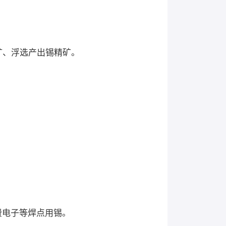
矿、浮选产出锡精矿。
。
费电子等焊点用锡。