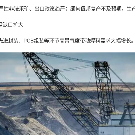
尼严控非法采矿、出口政策趋严；缅甸佤邦复产不及预期，生
需缺口扩大
先进封装、PCB组装等环节高景气度带动焊料需求大幅增长