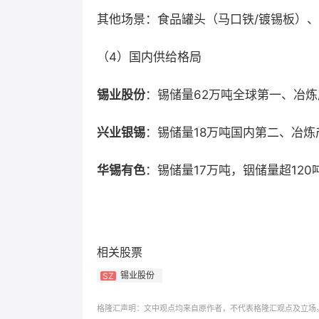
其他场景：食品罐头（马口铁/镀锡板）
（4）国内供给格局
锡业股份
：锡储量62万吨全球第一、冶炼
兴业银锡
：锡储量18万吨国内第二、冶炼
华锡有色
：锡储量17万吨，铟储量超12
相关股票
锡业股份
SZ
格隆汇声明：文中观点均来自原作者，不代表格隆汇观点及立场