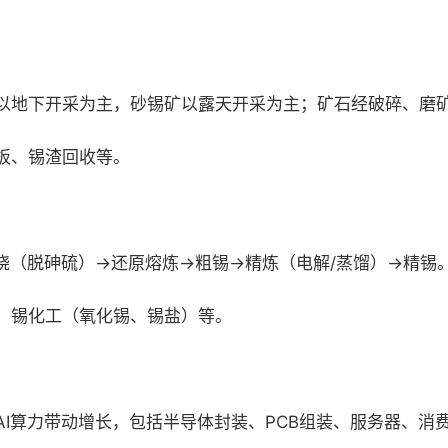
以地下开采为主，砂锡矿以露天开采为主；矿石经破碎、磨
板、锡渣回收等。
烧（脱砷硫）→还原熔炼→粗锡→精炼（电解/蒸馏）→精锡
、锡化工（氧化锡、锡盐）等。
I算力带动增长，包括半导体封装、PCB组装、服务器、消