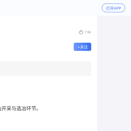
打开APP

7.9k
+关注
山开采与选冶环节。