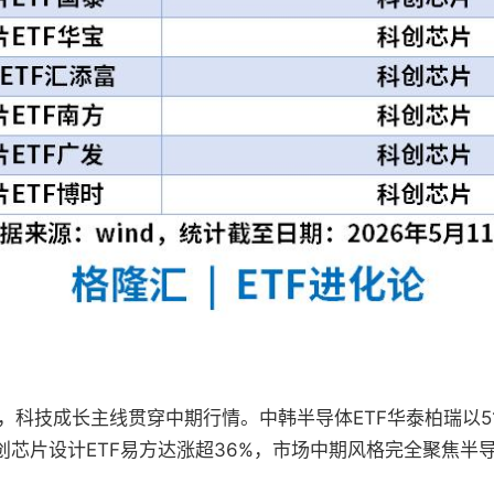
技成长主线贯穿中期行情。中韩半导体ETF华泰柏瑞以51.
科创芯片设计ETF易方达涨超36%，市场中期风格完全聚焦半