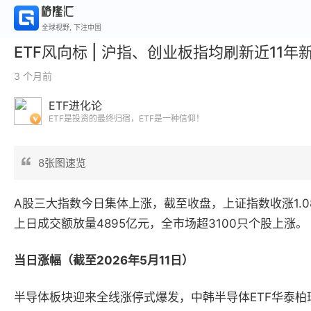
全球视野, 下注中国
ETF风向标 | 沪指、创业板指均刷新近11
3 个月前
ETF进化论
ETF是投资的最终归宿，ETF是一种信仰！
8张图速览
A股三大指数今日集体上涨，截至收盘，上证指数收涨1.08
上日成交额放量4895亿元，全市场超3100只个股上涨。
当日涨幅（截至2026年5月11日）
半导体板块迎来全线涨停式爆发，中韩半导体ETF华泰柏瑞涨