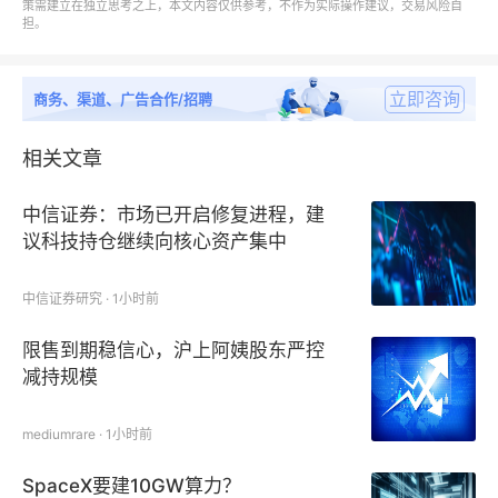
策需建立在独立思考之上，本文内容仅供参考，不作为实际操作建议，交易风险自
OPPO曾是行业内公认的“营销之神”。一句“充电五分
担。
钟，通话两小时”的洗脑广告语，深深烙印在一代人的
记忆中。
立即咨询
商务、渠道、广告合作/招聘
2016年，凭借这种狂轰滥炸的营销与庞大的线下代理
相关文章
商网络，R9系列创下了超2000万台的销量神话。
中信证券：市场已开启修复进程，建
在增量时代，这套依靠渠道下沉与重金营销打天下的模
议科技持仓继续向核心资产集中
式所向披靡。
中信证券研究 · 1小时前
然而随着市场步入存量博弈期，特别是当华为等友商用
限售到期稳信心，沪上阿姨股东严控
底层技术重新定义了高端手机的“硬核壁垒”后，OPPO
减持规模
以往的战术开始失灵。
mediumrare · 1小时前
曾经引以为傲的庞大代理商体系，在产品线繁杂的今
天，反而成了尾大不掉的负担。
SpaceX要建10GW算力？