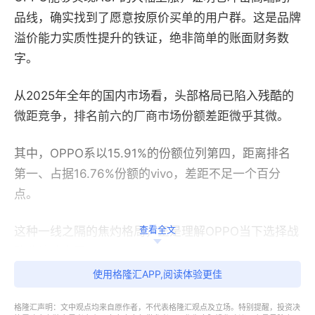
品线，确实找到了愿意按原价买单的用户群。这是品牌
溢价能力实质性提升的铁证，绝非简单的账面财务数
字。
从2025年全年的国内市场看，头部格局已陷入残酷的
微距竞争，排名前六的厂商市场份额差距微乎其微。
其中，OPPO系以15.91%的份额位列第四，距离排名
第一、占据16.76%份额的vivo，差距不足一个百分
点。
查看全文
这种一线之隔的焦灼格局，正是理解OPPO当下选择战
略收缩的意图。
使用格隆汇APP,阅读体验更佳
2.营销之神的机海困局
格隆汇声明：文中观点均来自原作者，不代表格隆汇观点及立场。特别提醒，投资决