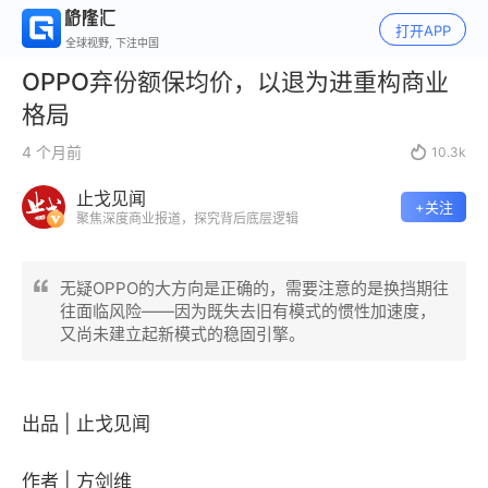
打开APP
全球视野, 下注中国
OPPO弃份额保均价，以退为进重构商业
格局
4 个月前

10.3k
止戈见闻
+关注
聚焦深度商业报道，探究背后底层逻辑
无疑OPPO的大方向是正确的，需要注意的是换挡期往
往面临风险——因为既失去旧有模式的惯性加速度，
又尚未建立起新模式的稳固引擎。
出品 | 止戈见闻
作者 | 方剑维