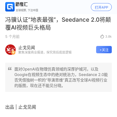
打开APP
全球视野, 下注中国
冯骥认证“地表最强”，Seedance 2.0将颠
覆AI视频巨头格局
5 个月前

3.8k
止戈见闻
+关注
聚焦深度商业报道，探究背后底层逻辑
面对OpenAI在物理仿真领域的深厚护城河，以及
Google在视频生态中的绝对统治力，Seedance 2.0能
否凭借独树一帜的“导演思维”真正改写全球AI视频行业
的版图，现在还不能见分晓。
出品 | 止戈见闻