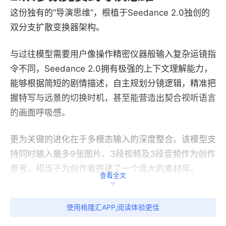
这份独有的“导演思维”，根植于Seedance 2.0独创的
双分支扩散变换器架构。
与过往模型需要用户像操作精密仪器般输入复杂运镜指
令不同，Seedance 2.0拥有极强的上下文理解能力，
能够根据简短的剧情描述，自主规划分镜逻辑，精准把
握特写与远景的切换时机，甚至能营造出契合视听语言
的画面呼吸感。
更为关键的进化在于多模态输入的深度整合。该模型支
持同时输入最多9张图片、3段视频及3段音频作为创作
参考，相当于为创作者搭建了一个庞大的素材库。
查看全文
在生成4至15秒的视频片段时，Seedance 2.0彻底攻
使用格隆汇APP,阅读体验更佳
克了传统模型“默片”或“音画分离”的行业顽疾，不仅能
实现精准的口型同步，火车经过的低频震动等环境音