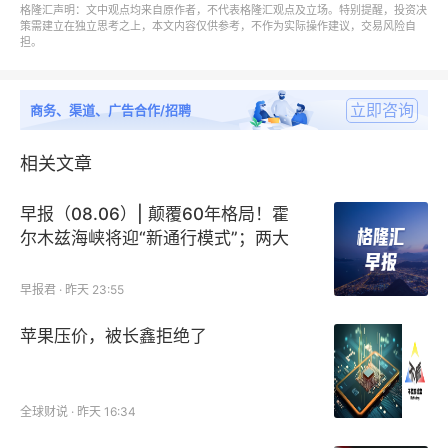
格隆汇声明：文中观点均来自原作者，不代表格隆汇观点及立场。特别提醒，投资决
效，也能与画面动态达成物理与听觉的高度统一。
策需建立在独立思考之上，本文内容仅供参考，不作为实际操作建议，交易风险自
担。
技术突破的价值迅速传导至资本市场，呈现出鲜明的分
化特征。
立即咨询
商务、渠道、广告合作/招聘
2月10日A股开盘后，与字节跳动在短剧出海领域存在
相关文章
潜在业务交集的中文在线（300364）直接一字涨停，
早报（08.06）| 颠覆60年格局！霍
单日涨幅达20.01%，成交额突破95亿元。
尔木兹海峡将迎“新通行模式”；两大
存储巨头盘后跳水；SpaceX市值蒸发
不过市场并未出现普涨行情，投资者开始更理性地关注
2250亿美元
早报君 · 昨天 23:55
企业与该技术落地的实际关联度。
苹果压价，被长鑫拒绝了
这一现象也折射出市场对AI“概念股”的脱敏——在
OpenAI与Google仍牢牢占据基础模型高地的背景下，
应用层的技术突围能否持续创造价值，仍需市场表现具
全球财说 · 昨天 16:34
体验证。