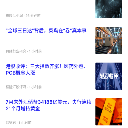
格隆汇小编
·
26 分钟前
“全球三日达”背后，菜鸟在“卷”真本事
贝隆行业研究
·
1 小时前
港股收评：三大指数齐涨！医药外包、
PCB概念大涨
格隆汇股评君
·
1 小时前
7月末外汇储备34188亿美元，央行连续
21个月增持黄金
默德君
·
1 小时前