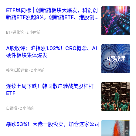
ETF风向标 | 创新药板块大爆发，科创创
新药ETF涨超8%，创新药ETF、港股创新
药ETF涨超6%，黄金ETF近5日“吸金”28
亿，黄金股ETF同期流入15亿
ETF进化论
·
2 小时前
A股收评：沪指涨1.02%！CRO概念、AI
硬件板块集体爆发
格隆汇股评君
·
2 小时前
连续七周下跌！韩国散户转战美股杠杆
ETF
白野橘
·
2 小时前
暴跌53%！大佬一股没卖，加仓这家公司