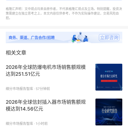
本文重点关注如下国家或地区：
格隆汇声明：文中观点均来自原作者，不代表格隆汇观点及立场。特别提醒，投资决
策需建立在独立思考之上，本文内容仅供参考，不作为实际操作建议，交易风险自
担。
北美市场（美国、加拿大和墨西哥）
欧洲市场（德国、法国、英国、俄罗斯、意大利和欧洲
立即咨询
商务、渠道、广告合作/招聘
其他国家）
相关文章
亚太市场（中国、日本、韩国、印度、东南亚和澳大利
2026年全球防爆电机市场销售额规模
亚等）
达到251.51亿元
南美市场（巴西等）
细分市场报告智库 · 57分钟前
中东及非洲
2026年全球信封插入器市场销售额规
模达到14.56亿元
老年护理家具报告目录浏览
细分市场报告智库 · 1小时前