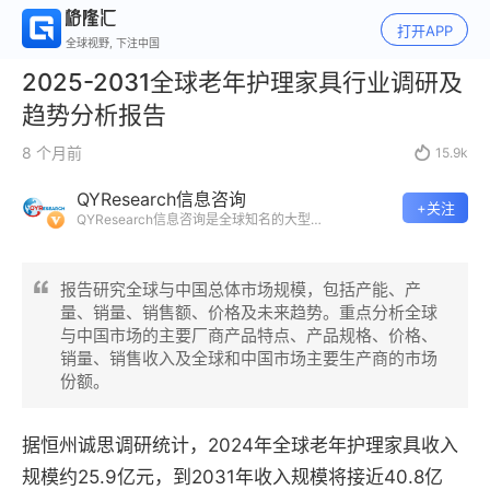
打开APP
全球视野, 下注中国
2025-2031全球老年护理家具行业调研及
趋势分析报告
8 个月前

15.9k
QYResearch信息咨询
+关注
QYResearch信息咨询是全球知名的大型
咨询机构，长期专注于各行业细分市场的
调研。挖掘出各个行业的国家级“专精特
新”企业，以全球视角，深度洞察行业竞争
报告研究全球与中国总体市场规模，包括产能、产
态势、发展现状及未来趋势。
量、销量、销售额、价格及未来趋势。重点分析全球
与中国市场的主要厂商产品特点、产品规格、价格、
销量、销售收入及全球和中国市场主要生产商的市场
份额。
据恒州诚思调研统计，2024年全球老年护理家具收入
规模约25.9亿元，到2031年收入规模将接近40.8亿