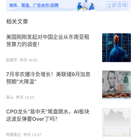
立即咨询
商务、渠道、广告合作/招聘
相关文章
美国刚刚发起对中国企业从东南亚租
赁算力的调查！
赶碳号 · 昨天 16:50
（图片来源：易观）
7月非农爆冷负增长！美联储9月加息
预期“大降温”
自2018年下半年以来，国内汽车销量连续15个月下
茶山 · 昨天 14:23
滑。尽管车市下行，汽车后市场依旧蕴藏巨大潜力。据
《中国汽车工业年鉴》数据显示，汽车后市场行业规模
CPO龙头“易中天”尾盘跳水，AI板块
从2015年的7600亿元增长至2018年的1.29万亿元。
这波反弹要Over了吗？
行业预计，2018-2023年，我国汽车后市场将保持在
10%-15%的市场发展增速，相关汽车后市场企业因此
养基笔记 · 昨天 13:27