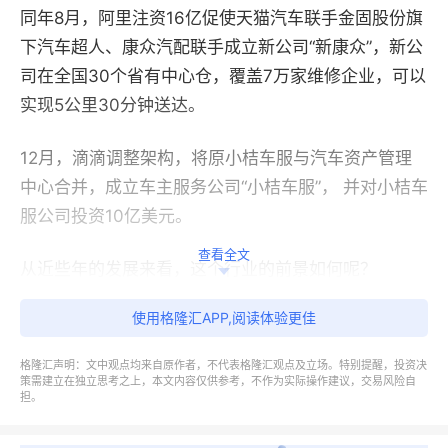
同年8月，阿里注资16亿促使天猫汽车联手金固股份旗
下汽车超人、康众汽配联手成立新公司“新康众”，新公
司在全国30个省有中心仓，覆盖7万家维修企业，可以
实现5公里30分钟送达。
12月，滴滴调整架构，将原小桔车服与汽车资产管理
中心合并，成立车主服务公司“小桔车服”， 并对小桔车
服公司投资10亿美元。
查看全文
从近些年的发展来看，这个行业的前景如何呢？
使用格隆汇APP,阅读体验更佳
首先，2017年中国汽车保有量为2.17亿辆，同比增长
11.86%，中国车后服务市场规模达1.06万亿，增速
格隆汇声明：文中观点均来自原作者，不代表格隆汇观点及立场。特别提醒，投资决
13.13%。
策需建立在独立思考之上，本文内容仅供参考，不作为实际操作建议，交易风险自
担。