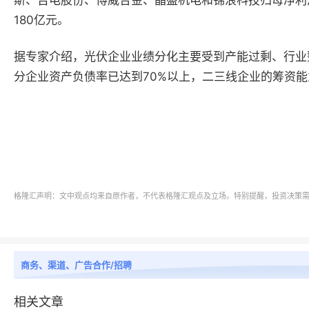
斯、吉电股份、博威合金、晶盛机电和锦浪科技归母净利
180
亿元。
据专家介绍，
光伏企业业绩分化主要受到产能过剩、行业
分企业资产负债率已达到
70%
以上，二三线企业的筹资能
格隆汇声明：文中观点均来自原作者，不代表格隆汇观点及立场。特别提醒，投资决策
商务、渠道、广告合作/招聘
相关文章