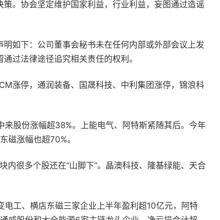
决策。协会坚定维护国家利益，行业利益，妄图通过造谣
声明如下：公司董事会秘书未在任何内部或外部会议上发
留通过法律途径追究相关责任的权利。
0CM
涨停，通润装备、国晟科技、中利集团涨停，锦浪科
中来股份涨幅超
38%
。上能电气、阿特斯紧随其后。今年
东磁涨幅也超
70%
。
块内很多个股还在“山脚下”。晶澳科技、隆基绿能、天合
变电工、横店东磁三家企业上半年盈利超
10
亿元，阿特