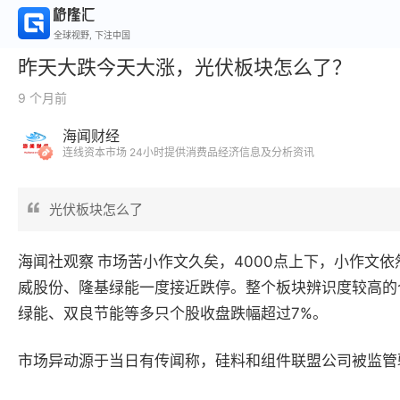
全球视野, 下注中国
昨天大跌今天大涨，光伏板块怎么了？
9 个月前
海闻财经
连线资本市场 24小时提供消费品经济信息及分析资讯
光伏板块怎么了
海闻社观察
市场苦小作文久矣，
4000
点上下，小作文依
威股份、隆基绿能一度接近跌停。整个板块辨识度较高的
绿能、双良节能等多只个股收盘跌幅超过
7%
。
市场异动源于当日有传闻称，硅料和组件联盟公司被监管