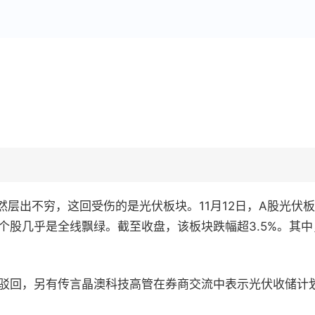
然层出不穷，这回受伤的是光伏板块。
11
月
12
日，
A
股光伏板
个股几乎是全线飘绿。截至收盘，该板块
跌幅超
3.5%
。其中
驳回，另有传言晶澳科技高管在券商交流中表示光伏收储计