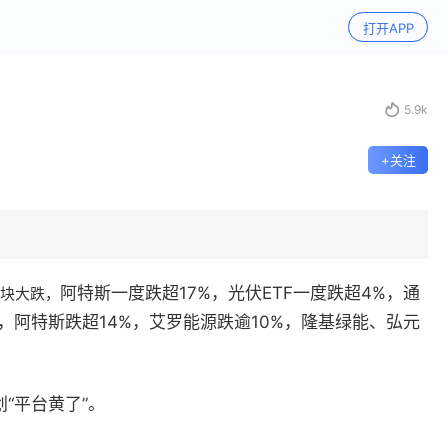
打开APP

5.9k
+关注
阿特斯一度跌超
17%
，光伏
ETF
一度跌超
4%
，通
块大跌，
，阿特斯跌超
14%
，艾罗能源跌逾
10%
，隆基绿能、弘元
划
“平台黄了”。