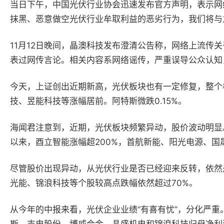
当日下午，中国光伏行业协会迅速发布官方声明，表示网
抹黑、恶意做空光伏行业牟取利益的恶劣行为，我们将与
11
月
12
日晚间，晶澳科技发布澄清公告称，网络上流传关
表过网传言论。相关内容系网络谣传，严重误导公众认知
今天，上证创出近期新高，光伏板块也有一定修复，整个
技、昱能科技等涨幅居前。阿特斯微跌
0.15%
。
海闻君注意到，近期，光伏板块频繁异动，股价波动明显
以来，酉立智能涨幅超
200%
，首航新能、阳光电源、国
尽管股价出现异动，从光伏行业是否已经迎来反转，依然
光能、锦浪科技等个股较高点跌幅依然超过
70%
。
从今年的中报来看，
光伏企业业绩
“
有喜有忧
”
，分化严重