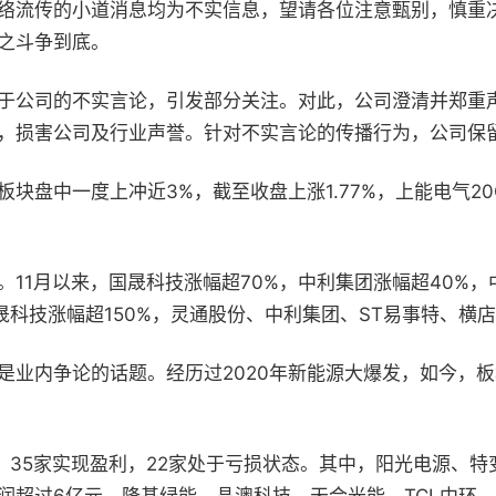
络流传的小道消息均为不实信息，望请各位注意甄别，慎重
之斗争到底。
于公司的不实言论，引发部分关注。对此，公司澄清并郑重
，损害公司及行业声誉。针对不实言论的传播行为，公司保
板块盘中一度上冲近
3%
，截至收盘上涨
1.77%
，上能电气
2
。
11
月以来，国晟科技涨幅超
70%
，中利集团涨幅超
40%
，
晟科技涨幅超
150%
，灵通股份、中利集团、
ST
易事特、横店
是业内争论的话题。经历过
2020
年新能源大爆发，如今，板
。
35
家实现盈利，
22
家处于亏损状态。其中，阳光电源、特