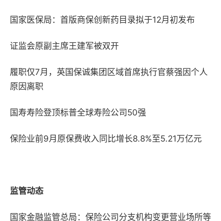
国家医保局：首版商保创新药目录拟于
12
月初发布
证监会原副主席王建军被双开
履职仅
7
月，英国保诚集团区域首席执行官蔡强因个人
原因离职
国寿寿险登顶标普全球寿险公司
50
强
保险业前
9
月原保费收入同比增长
8.8%
至
5.21
万亿元
监管动态
国家金融监管总局：保险公司分支机构变更营业场所等