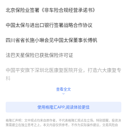
北京保险业签署《非车险合规经营承诺书》
中国太保与进出口银行签署战略合作协议
四川省省长施小琳会见中国太保董事长傅帆
法巴天星保险已获批保险许可证
中国平安旗下深圳北医康复医院开业，打造六大康复专
科
查看全文
使用格隆汇APP,阅读体验更佳
资金涌动
格隆汇声明：文中观点均来自原作者，不代表格隆汇观点及立场。特别提醒，投资决
平安人寿增持农业银行
H
股
3.02
亿港元，持股比例升至
策需建立在独立思考之上，本文内容仅供参考，不作为实际操作建议，交易风险自