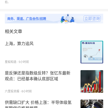
担。
18.14%
南向资金增持友邦保险
H
股
51.84
万股
立即咨询
商务、渠道、广告合作/招聘
和谐健康减持金风科技
4095.42
万股，持股比例降至
相关文章
6.76%
上海，算力追风
中国太保等出资
15
亿元成立科技股权投资基金
星船知造 · 5小时前
是反弹还是指数级反转？张忆东最新
业务动态
观点：已经基本确认底部区域
2026
年度
“
北京普惠健康保
”
上线，首次将
CAR—T
疗法
六里投资报 · 6小时前
等纳入保障范围
供需缺口扩大 价格上涨：半导体级氢
太平再保险发布首个再保险
AI
智能体
“
睿书
”