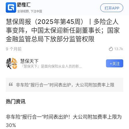
打开APP
全球视野, 下注中国
慧保周报（2025年第45周）丨多险企人
事变阵，中国太保迎新任副董事长；国家
金融监管总局下放部分监管权限
9 个月前

13.7k
慧保天下
+关注
『慧保天下』是面向保险从业人员的新媒
体，讲述保险业商业逻辑，在裂变的行业
进程中，带你慧眼识局。
非车险“报行合一”时间表出炉，大公司附加费率上限
热门资讯
非车险
“
报行合一
”
时间表出炉！大公司附加费率上限为
30%