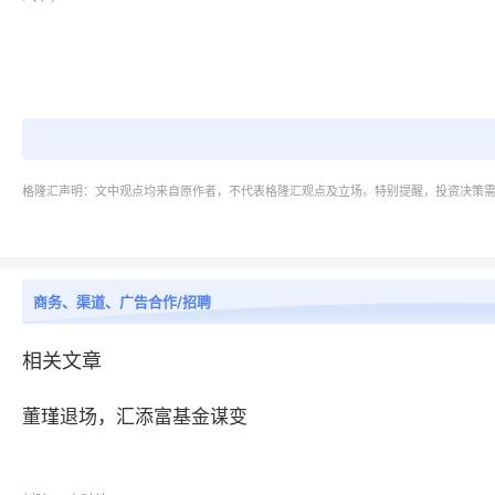
生物样品处理细分应用领域：
药物发现
格隆汇声明：文中观点均来自原作者，不代表格隆汇观点及立场。特别提醒，投资决策
DNA提取
蛋白质组学和基因组学研究
商务、渠道、广告合作/招聘
法医调查
相关文章
其他
董瑾退场，汇添富基金谋变