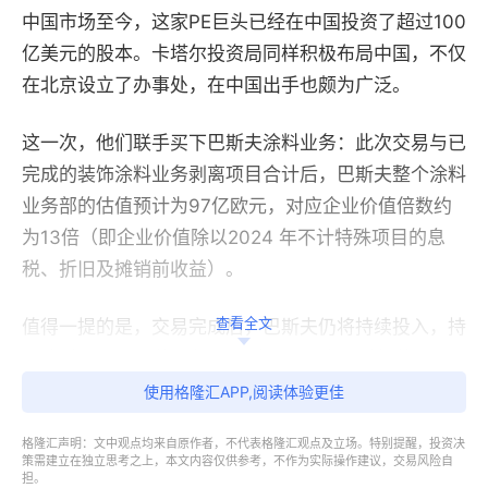
中国市场至今，这家PE巨头已经在中国投资了超过100
亿美元的股本。卡塔尔投资局同样积极布局中国，不仅
在北京设立了办事处，在中国出手也颇为广泛。
这一次，他们联手买下巴斯夫涂料业务：此次交易与已
完成的装饰涂料业务剥离项目合计后，巴斯夫整个涂料
业务部的估值预计为97亿欧元，对应企业价值倍数约
为13倍（即企业价值除以2024 年不计特殊项目的息
税、折旧及摊销前收益）。
查看全文
值得一提的是，交易完成后，巴斯夫仍将持续投入，持
有涂料业务40%的股权，同时在交易完成时将获得约
58亿欧元的税前现金收益。在取得常规监管批准的前
使用格隆汇APP,阅读体验更佳
提下，该交易预计于2026年二季度完成。
格隆汇声明：文中观点均来自原作者，不代表格隆汇观点及立场。特别提醒，投资决
策需建立在独立思考之上，本文内容仅供参考，不作为实际操作建议，交易风险自
巨无霸巴斯夫
担。