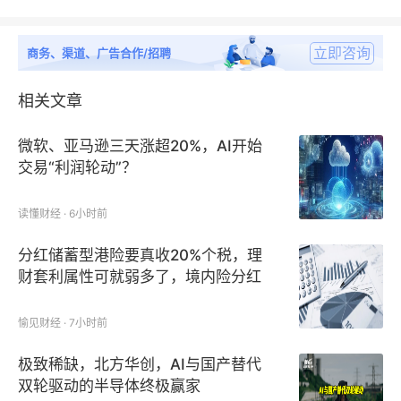
最大一笔落子广东湛江
立即咨询
商务、渠道、广告合作/招聘
说起来，巴斯夫与中国有着深厚渊源。
相关文章
故事的开端可以追溯到十九世纪末。1885年，巴斯夫
微软、亚马逊三天涨超20%，AI开始
（Badische Anilin- & Sodafabrik，巴登苯胺苏打工
交易“利润轮动”？
厂）刚成立20年，一位名叫Theodor Sproesser的经
理来到中国，他远赴而来的任务就是说服中国人相信巴
读懂财经 · 6小时前
斯夫染料的优点。就这样，巴斯夫的中国故事开篇了。
分红储蓄型港险要真收20%个税，理
财套利属性可就弱多了，境内险分红
二十世纪初，巴斯夫将阴丹士林染料引入中国，这种染
不征个税
料不仅色泽鲜艳，而且耐洗不易褪色，深受中国市场的
愉见财经 · 7小时前
喜爱。来到1982年，巴斯夫决定亲自管理在华业务，
并在香港成立子公司——巴斯夫中国有限公司，随后相
极致稀缺，北方华创，AI与国产替代
双轮驱动的半导体终极赢家
继在北京、上海和广州设立了销售办事处。