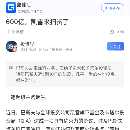
打开APP
全球视野, 下注中国
600亿，凯雷来扫货了
10 个月前

13.9k
投资界
+关注
清科创业旗下创业与投资资讯平台
巴斯夫剥离涂料业务，卖给了凯雷和卡塔尔投资局。
追随巴斯夫近5到10年的轨迹，几乎一半的在华投资，
都在湛江。
一笔超级并购诞生。
近日，巴斯夫与全球投资公司凯雷旗下基金及卡塔尔投
资局（QIA）达成一项具有约束力的协议，涉及巴斯夫
汽车原厂漆涂料、汽车修补漆及表面处理业务（简称