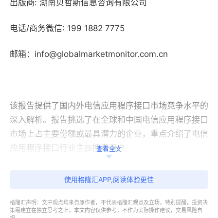
出版商: 湖南贝哲斯信息咨询有限公司
电话/商务微信: 199 1882 7775
邮箱：info@globalmarketmonitor.com.cn
该报告提供了国内外电信应用程序接口市场竞争水平的
深入解析。报告挑选了在全球和中国电信应用程序接口
市场上占主要份额或最具潜力的企业，重点介绍了电信
应用程序接口行业主
@搜索用户
查看全文
电信应用程序接口行业研究报告各章节内容概述如下
使用格隆汇APP,阅读体验更佳
（共十二章节）：
格隆汇声明：文中观点均来自原作者，不代表格隆汇观点及立场。特别提醒，投资决
策需建立在独立思考之上，本文内容仅供参考，不作为实际操作建议，交易风险自
第一章： 电信应用程序接口行业简介、发展周期、市