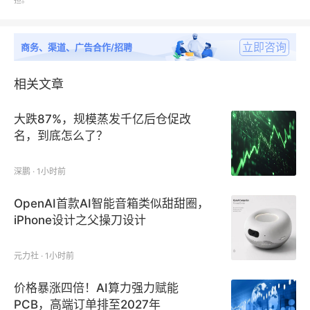
担。
场规模、产品结构及产业链介绍；
立即咨询
商务、渠道、广告合作/招聘
第二章：全球与中国电信应用程序接口行业影响因素及
政策、经济、技术发展环境分析；
相关文章
第三章：电信应用程序接口行业发展存在的问题、全球
大跌87%，规模蒸发千亿后仓促改
与中国电信应用程序接口市场规模、市场竞争与行业集
名，到底怎么了？
中度、中国电信应用程序接口行业进出口分析；
深鹏 · 1小时前
第四、五章：该两章节是对全球电信应用程序接口类型
OpenAI首款AI智能音箱类似甜甜圈，
及应用的细分分析。第四章包含对行业细分种类市场规
iPhone设计之父操刀设计
模、价格走势的分析，第五章节分析了行业下游应用市
场特征、市场规模及份额；
元力社 · 1小时前
第六、七章：该两章节包含对中国电信应用程序接口行
价格暴涨四倍！AI算力强力赋能
业类型及应用的细分分析；
PCB，高端订单排至2027年