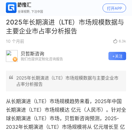
打开APP
全球视野, 下注中国
2025年长期演进（LTE）市场规模数据与
主要企业市占率分析报告
10 个月前

6.3k
贝哲斯咨询
+关注
我们也提供定制化咨询报告
2025年长期演进（LTE）市场规模数据与主要企业市
占率分析报告
从长期演进（LTE）市场规模趋势来看，2025年中国
长期演进（LTE）市场规模达 亿元（人民币）。针对全
球长期演进（LTE）市场，贝哲斯咨询预测，2025-
2032年长期演进（LTE）市场规模将从 亿元增长至 亿