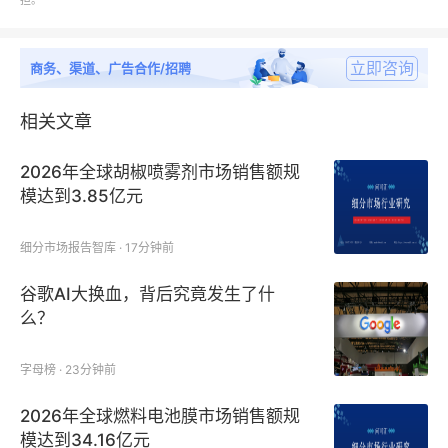
担。
第一章：长期演进（LTE）市场概述、发展历程、各细
分市场介绍、中国各地区长期演进（LTE）市场规模与
立即咨询
商务、渠道、广告合作/招聘
增长率分析；
相关文章
第二章：行业发展环境分析、国内外市场竞争现状、市
场中存在的问题和对策、影响因素分析；
2026年全球胡椒喷雾剂市场销售额规
模达到3.85亿元
第三章：长期演进（LTE）行业上下游产业链分析；
细分市场报告智库 · 17分钟前
第四章：长期演进（LTE）细分类型分析（主要供应商
谷歌AI大换血，背后究竟发生了什
产品类型、竞争格局、以及各类型市场销售额和销售量
么？
分析）；
字母榜 · 23分钟前
第五章：长期演进（LTE）市场最终用户分析（下游客
户端、竞争格局、市场潜力、以及市场规模分析）；
2026年全球燃料电池膜市场销售额规
模达到34.16亿元