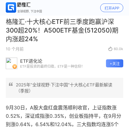
打开APP
全球视野, 下注中国
格隆汇·十大核心ETF前三季度跑赢沪深
300超20%！A500ETF基金(512050)期
内涨超24%
10 个月前

60.0k
ETF进化论
+关注
ETF是投资的最终归宿，ETF是一种信仰！
2025年“全球视野·下注中国”十大核心ETF最新解读
（季报）
9月30日，
A股
大盘红盘震荡顺利收官，上证指数涨
0.52%，深证成指涨0.35%，创业板指持平，
在9月分
别涨0.64%，6.54%和12.04%。
三大指数均连涨5个