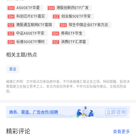
A500ETF华夏
港股创新药ETF广发
SH
SH
科创芯片ETF嘉实
创业板50ETF华安
SH
SZ
港股通互联网ETF富国
恒生中国企业ETF易方达
SZ
SH
中证A50ETF平安
券商ETF华宝
SZ
SH
标普500ETF博时
消费ETF汇添富
SH
SZ
相关主题/热点
基金
格隆汇声明：文中观点均来自原作者，不代表格隆汇观点及立场。特别提醒，投资决
策需建立在独立思考之上，本文内容仅供参考，不作为实际操作建议，交易风险自
担。
立即咨询
商务、渠道、广告合作/招聘
精彩评论
查看更多