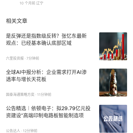
其后，9月累计上涨14.53%，前三季度累计数上涨
10 个月前
辽宁
59%。A500ETF基金(512050)在9月上涨4.52%，
前三季度累计涨幅为24.11%。券商ETF9月表现不佳，
相关文章
期内下跌4.73%。前三季度涨幅最猛的是港股创新药
是反弹还是指数级反转？张忆东最新
ETF，累计上涨111.17%。
观点：已经基本确认底部区域
六里投资报 · 7分钟前
全球AI中报分析：企业需求打开AI渗
透率与增长天花板
国泰海通策略方奕 · 11分钟前
公告精选︱依顿电子：拟29.79亿元投
资建设“高端印制电路板智能制造项
目”；美盈森：1-6月份东莞美芯龙收
入占公司收入的比重仅约5%-6%
公告达人 · 12分钟前