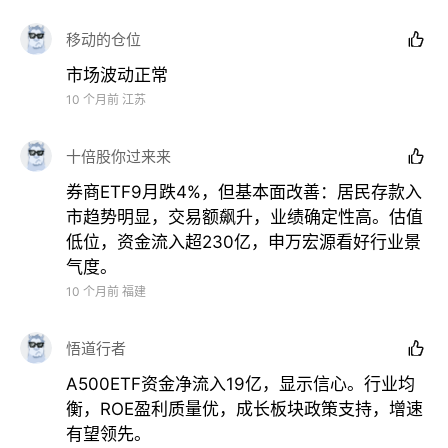
移动的仓位

市场波动正常
10 个月前
江苏
十倍股你过来来

券商ETF9月跌4%，但基本面改善：居民存款入
市趋势明显，交易额飙升，业绩确定性高。估值
低位，资金流入超230亿，申万宏源看好行业景
格隆汇2025年“全球视野，下注中国”十大核心ETF最
气度。
新表现出炉，9月累计上涨5.64%，前三季度累计涨幅
10 个月前
福建
继续扩大至38.96%，跑赢沪深300指数（同期上涨
17.94%）21个百分点。
悟道行者

A500ETF资金净流入19亿，显示信心。行业均
其中科创芯片ETF在9月继续领涨，期内涨幅高达
衡，ROE盈利质量优，成长板块政策支持，增速
16%，前三季度累计上涨75.2%。创业板50ETF紧随
有望领先。