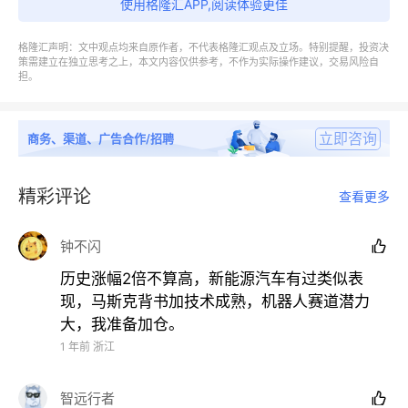
使用格隆汇APP,阅读体验更佳
现下降，哪些企业到底会有盈利增长，这也是一个未知
数。
格隆汇声明：文中观点均来自原作者，不代表格隆汇观点及立场。特别提醒，投资决
策需建立在独立思考之上，本文内容仅供参考，不作为实际操作建议，交易风险自
担。
所以，从现在的一切观察，我感觉人形机器人之前的涨
立即咨询
商务、渠道、广告合作/招聘
幅似乎已经完成了市场的预期，未来的持续性存在着巨
大的不确定性，对此还是要保持适度的警惕才是，无论
精彩评论
查看更多
如何我都感觉当年的新能源汽车的上涨好像都比机器人
踏实，一个的应用前景是实实在在的，而一个目前还处
钟不闪

在巨大的不确定性中，这才是最大的问号。
历史涨幅2倍不算高，新能源汽车有过类似表
现，马斯克背书加技术成熟，机器人赛道潜力
大，我准备加仓。
1 年前
浙江
免责声明：文中内容仅供参考，不构成任何操作建议或
提示，股市有风险，投资请谨慎！
智远行者
