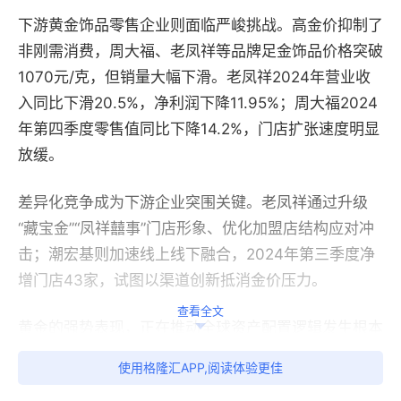
下游黄金饰品零售企业则面临严峻挑战。高金价抑制了
非刚需消费，周大福、老凤祥等品牌足金饰品价格突破
1070元/克，但销量大幅下滑。老凤祥2024年营业收
入同比下滑20.5%，净利润下降11.95%；周大福2024
年第四季度零售值同比下降14.2%，门店扩张速度明显
放缓。
差异化竞争成为下游企业突围关键。老凤祥通过升级
“藏宝金”“凤祥囍事”门店形象、优化加盟店结构应对冲
击；潮宏基则加速线上线下融合，2024年第三季度净
增门店43家，试图以渠道创新抵消金价压力。
查看全文
黄金的强势表现，正在推动全球资产配置逻辑发生根本
性转变。高盛、瑞银等机构纷纷上调金价预期，认为黄
使用格隆汇APP,阅读体验更佳
金已从“危机时的避风港”升级为“长期资产配置的核