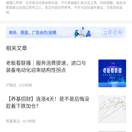
心”。世界黄金协会数据显示，2025年二季度全球央行
格隆汇声明：文中观点均来自原作者，不代表格隆汇观点及立场。特别提醒，投资决
策需建立在独立思考之上，本文内容仅供参考，不作为实际操作建议，交易风险自
净购入黄金166吨，中国央行连续10个月增持，8月末
担。
黄金储备达7402万盎司。全球央行年度购金量连续三
年超1000吨，95%的受访央行预计未来12个月将增加
立即咨询
商务、渠道、广告合作/招聘
黄金储备。
相关文章
全球黄金ETF二季度净流入达170吨，中国投资者领跑
全球，金条与金币需求同比激增44%。高盛预测，若
老板看联播｜服务消费提速，进口与
1%的私人美债资金转入黄金，金价将逼近5000美元关
装备电动化迎来结构性拐点
口。在美国债务规模突破37万亿美元、地缘政治冲突
持续的背景下，黄金的抗通胀与去美元化属性备受青
产联社 · 3小时前
睐。摩根士丹利报告指出，黄金市场可能走出更稳定的
【养基招财】连涨4天！是不是后悔没
牛市，瑞银则认为地缘政治恶化风险下，金价不排除升
趁着下跌加仓？
至4000美元的可能性。
养基笔记 · 4小时前
在中国市场，黄金消费呈现出独特的“投资热、首饰冷”