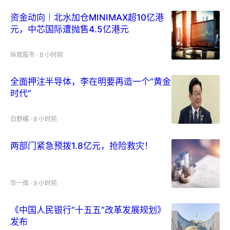
资金动向｜北水加仓MINIMAX超10亿港
元，中芯国际遭抛售4.5亿港元
纵观股市
·
8 小时前
全面押注半导体，李在明要再造一个“黄金
时代”
白野橘
·
8 小时前
两部门紧急预拨1.8亿元，抢险救灾！
华一席
·
9 小时前
《中国人民银行“十五五”改革发展规划》
发布