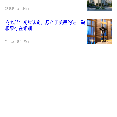
默德君
·
9 小时前
商务部：初步认定，原产于美墨的进口碧
根果存在倾销
华一席
·
9 小时前
通胀大考倒计时！小摩、高盛“押注”年底
标普8000点
林春木
·
10 小时前
从建设期迈入运营期，
Merdeka(06228.HK)的真实价值刚刚开
始显现
港美A经济舱
·
11 小时前