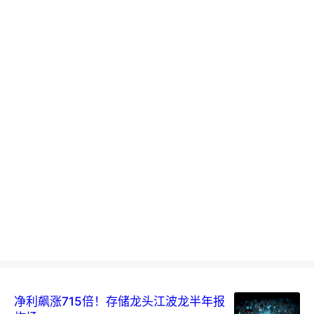
净利飙涨715倍！存储龙头江波龙半年报