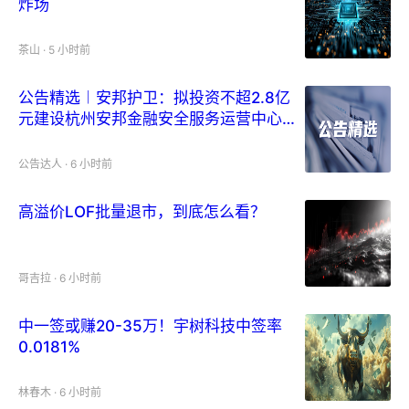
炸场
茶山
·
5 小时前
公告精选︱安邦护卫：拟投资不超2.8亿
元建设杭州安邦金融安全服务运营中心项
目；江波龙：上半年净利润105.77亿元
同比增长71528.66%
公告达人
·
6 小时前
高溢价LOF批量退市，到底怎么看？
哥吉拉
·
6 小时前
中一签或赚20-35万！宇树科技中签率
0.0181%
林春木
·
6 小时前