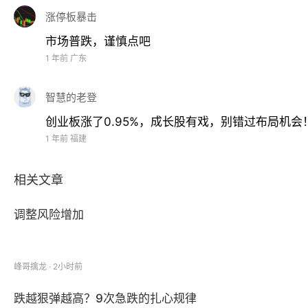
涨停板暴击
市场普跌，谨慎点吧
1 年前
广东
智慧的老登
创业板涨了0.95%，成长股有戏，别错过布局机会
1 年前
福建
相关文章
调整风险增加
峰哥擒龙 · 2小时前
跌越狠弹越高？9次急跌的扎心规律