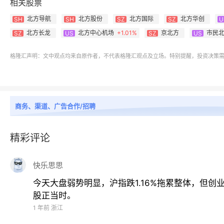
相关股票
北方导航
北方股份
北方国际
北方华创
SH
SH
SZ
SZ
U
北方长龙
北方中心机场
+
1.01%
京北方
市民
SZ
US
SZ
US
格隆汇声明：文中观点均来自原作者，不代表格隆汇观点及立场。特别提醒，投资决策
商务、渠道、广告合作/招聘
精彩评论
快乐思思
今天大盘弱势明显，沪指跌1.16%拖累整体，但
股正当时。
1 年前
浙江