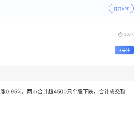
打开APP

30.1k
+关注
涨0.95%。两市合计超4500只个股下跌，合计成交额