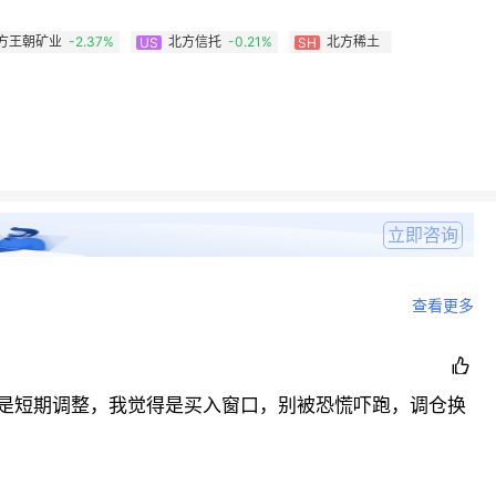
方王朝矿业
-2.37%
北方信托
-0.21%
北方稀土
US
SH
立即咨询
查看更多

大跌是短期调整，我觉得是买入窗口，别被恐慌吓跑，调仓换