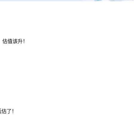
，而其长期的盈利能力实际上正在逐步改善。
和价格可能会受到抑制，从而影响房产中介的收入和利润。
其盈利能力的稳定性和可持续性。
，估值该升！
差。同时，尽管净利润有所波动，但可以看到贝壳的经营性
不仅为贝壳的持续发展提供了坚实的基础，也为投资者带来了
剔除客户备付金的广义现金余额仍达到人民币约700亿元。
。通过AI技术和大数据的应用，贝壳不仅提升了房源匹配的
然存在低估。
低估了！
创新和管理优化，推动公司向多元化和高效化的方向发展。