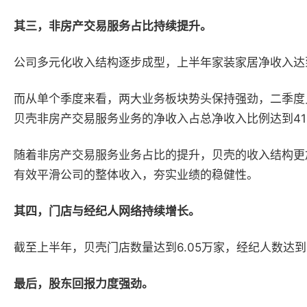
其三，非房产交易服务占比持续提升。
公司多元化收入结构逐步成型，上半年家装家居净收入达到7
而从单个季度来看，两大业务板块势头保持强劲，二季度贝
贝壳非房产交易服务业务的净收入占总净收入比例达到4
随着非房产交易服务业务占比的提升，贝壳的收入结构更
有效平滑公司的整体收入，夯实业绩的稳健性。
其四，门店与经纪人网络持续增长。
截至上半年，贝壳门店数量达到6.05万家，经纪人数达
最后，股东回报力度强劲。