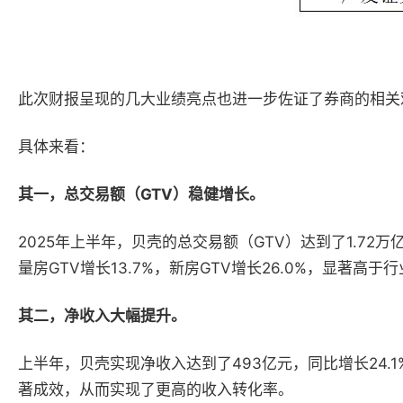
此次财报呈现的几大业绩亮点也进一步佐证了券商的相关
具体来看：
其一，总交易额（GTV）稳健增长。
2025年上半年，贝壳的总交易额（GTV）达到了1.7
量房GTV增长13.7%，新房GTV增长26.0%，显著
其二，净收入大幅提升。
上半年，贝壳实现净收入达到了493亿元，同比增长24
著成效，从而实现了更高的收入转化率。