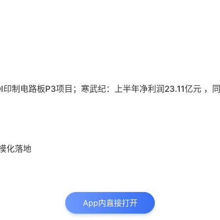
管理和AI技术等能力，更深度地建立对“房”和“客”的服
务中心打造产品化样板房展厅，大幅提升了用户信任度和便利
家业务板块，贝壳深度打磨C2M能力，为产业带来基于客户
成长机遇仍然存在低估。尽管贝壳在AI和技术创新方面的投
I印制电路板P3项目；寒武纪：上半年净利润23.11亿元 ，
结语
往更为灵敏，总能提前察觉到潜在机遇，而贝壳的变化显然
模化落地
在上涨空间，可见专业机构对贝壳市场前景及成长潜力的高
持仓比例明显提升。
App内直接打开