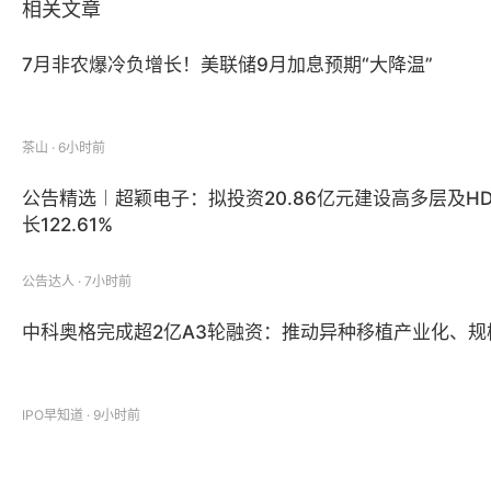
相关文章
对此，公司管理层表示，贝壳在房产交易服务上，运用科学
装家居业务上，贝壳探索以商圈精耕为核心，依托签约服
7月非农爆冷负增长！美联储9月加息预期“大降温”
运营等举措，推动业务向对极致效率的追求迈进。在贝好
眼下来看市场对贝壳的AI与技术赋能带来的效率提升和
茶山 · 6小时前
盈利能力的提升作用。
公告精选︱超颖电子：拟投资20.86亿元建设高多层及HD
长122.61%
公告达人 · 7小时前
当前港、A股牛市行演绎，资本市场对行业趋势的嗅觉往
中科奥格完成超2亿A3轮融资：推动异种移植产业化、规
可以看到，多家券商给出的目标价，且均对应着较大的潜
IPO早知道 · 9小时前
从资金面上来看，近期港股通资金也呈现持续买入态势，