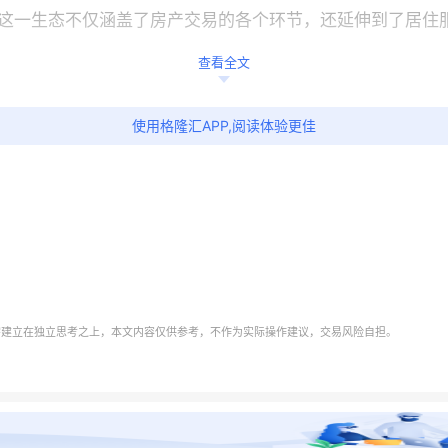
这一生态不仅涵盖了房产交易的各个环节，还延伸到了居住
查看全文
周期性波动。其次，贝壳通过构建居住服务生态，提升整体
使用格隆汇APP,阅读体验更佳
的交易活跃度和用户体验也会不断提升，从而吸引更多的用
产交易平台阶段，未能充分反映其作为居住服务生态的价值
而，贝壳的居住服务生态具有更高的成长潜力和盈利能力，
对估值构成催化。
需建立在独立思考之上，本文内容仅供参考，不作为实际操作建议，交易风险自担。
视
要原因一方面受制于整个房地产市场大环境的影响，市场信