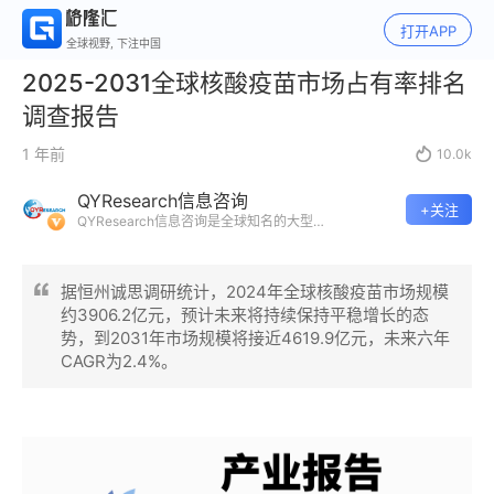
打开APP
全球视野, 下注中国
2025-2031全球核酸疫苗市场占有率排名
调查报告
1 年前

10.0k
QYResearch信息咨询
+关注
QYResearch信息咨询是全球知名的大型
咨询机构，长期专注于各行业细分市场的
调研。挖掘出各个行业的国家级“专精特
新”企业，以全球视角，深度洞察行业竞争
据恒州诚思调研统计，2024年全球核酸疫苗市场规模
态势、发展现状及未来趋势。
约3906.2亿元，预计未来将持续保持平稳增长的态
势，到2031年市场规模将接近4619.9亿元，未来六年
CAGR为2.4%。