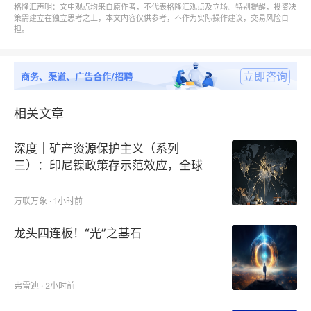
格隆汇声明：文中观点均来自原作者，不代表格隆汇观点及立场。特别提醒，投资决
不同细分市场的需求特征及成长潜力，为精准定位与战
策需建立在独立思考之上，本文内容仅供参考，不作为实际操作建议，交易风险自
担。
略制定提供数据支持。
（6）
核酸疫苗核心产区产能分析：
立即咨询
商务、渠道、广告合作/招聘
明确指出全球主要核酸疫苗生产区域，并对其产能及产
相关文章
量进行了详细分析，帮助理解全球生产资源分布与供应
深度｜矿产资源保护主义（系列
链格局，为企业优化资源配置与产能布局提供决策依
三）：印尼镍政策存示范效应，全球
据。
多国效仿
万联万象 · 1小时前
（7）
核酸疫苗产业链结构全景分析：
龙头四连板！“光”之基石
全面梳理了核酸疫苗行业的上下游产业链结构，包括上
游原材料供应、中游制造加工及下游渠道与终端用户，
系统揭示各环节之间的关联机制与价值传导，为企业提
弗雷迪 · 2小时前
供产业协同与链条整合的策略建议。