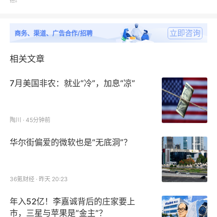
担。
第二章：中国抗衰老护肤品行业上下游行业发展现状、
当前所处发展周期及国内相关政策与行业影响因素的分
析；
立即咨询
商务、渠道、广告合作/招聘
第三章：中国抗衰老护肤品行业市场规模、发展优劣
相关文章
势、中国抗衰老护肤品行业在全球市场中的地位、及市
7月美国非农：就业“冷”，加息“凉”
场集中度分析；
第四章：阐释了中国各地区抗衰老护肤品行业发展程
陶川 · 45分钟前
度，并依次对华北、华东、华南、华中地区行业发展现
状与优劣势进行分析；
华尔街偏爱的微软也是“无底洞”？
第五章：该章节包含中国抗衰老护肤品行业进出口情
况、数量差额及影响因素分析；
36氪财经 · 昨天 20:23
年入52亿！李嘉诚背后的庄家要上
第六、七章：依次分析了抗衰老护肤品行业细分种类与
市，三星与苹果是“金主”？