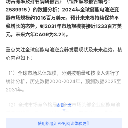
场占有率及排名调研报告
》
（恒州诚思报告编号：
2589915 ）的数据分析：
2024年全球储能电池逆变
器市场规模约1016百万美元，预计未来将持续保持平
稳增长的态势，到2031年市场规模将接近1233百万美
元，未来六年CAGR为3.2%。
重点关注全球储能电池逆变器发展现状及未来趋势，核
心内容如下：
（1）全球市场总体规模，分别按销量和按收入进行了
统计分析，历史数据2020-2024年，预测数据2025至
2031年。
（2）全球市场竞争格局，全球市场头部企业储能电池
查看全文
逆变器销量、收入、价格、市场占有率及行业排名，数
据2020-2024年。
使用格隆汇APP,阅读体验更佳