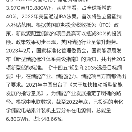
3.97GW/10.88GWh，从功率看，占全球新增的
40%。2022年美国通过IRA法案，首次将独立储能纳
入补贴范围。根据美国联邦投资税收抵免（ITC）政
策，新能源配置储能的项目最高可以抵减30%的投资
额。政策效果初步显现，美国储能行业呈攀升趋势。
2023年2月，国家标准化管理委员会，国家能源局发
布《新型储能标准体系建设指南》的通知，共出台205
项新型储能标准。《“十四五”规划和2035远景目标纲
要》中，在储能产业、储能能力、储能项目方面都做出
了要求。2021年中国出台了《关于加快推动新型储能
发展的指导意见》，为储能产业发展指定了明确的路
径。根据中电联数据，截至2022年底，已投运的电化
学储能电站累计装机主要分布在电源侧，总能量
6.80GWh、占比48.66%。