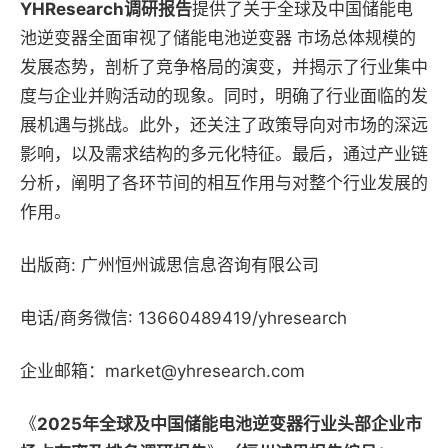
YHResearch调研报告
提供了关于全球及中国储能电
池逆变器全面审视了储能电池逆变器 市场总体规模的
发展态势，剖析了竞争格局的演变，并揭示了行业集中
度与企业并购活动的现象。同时，明确了行业面临的发
展机遇与挑战。此外，还关注了政策导向对市场的深远
影响，以及需求结构的多元化特征。最后，通过产业链
分析，阐明了各环节间的相互作用与对整个行业发展的
作用。
出版商: 广州恒州诚思信息咨询有限公司
电话/商务微信: 13660489419/yhresearch
企业邮箱：market@yhresearch.com
《
2025年全球及中国储能电池逆变器行业头部企业市