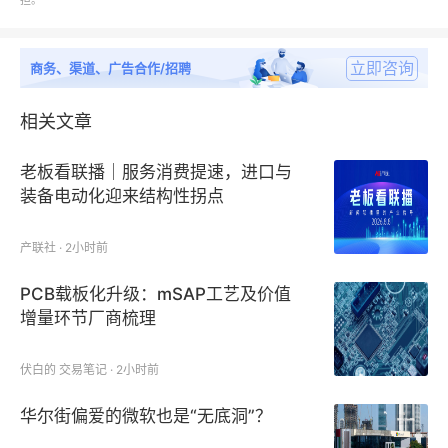
担。
户
第一章：两指电动夹具行业概述、市场规模及国内
外行业发展综述；
立即咨询
商务、渠道、广告合作/招聘
第二章：产业竞争格局、集中度、及国内外企业生态布
相关文章
局分析；
老板看联播｜服务消费提速，进口与
第三章：中国两指电动夹具行业进出口现状、影响因
装备电动化迎来结构性拐点
素、及面临的挑战与对策分析；
产联社 · 2小时前
第四章：中国华北、华中、华南、华东地区两指电动夹
PCB载板化升级：mSAP工艺及价值
具行业发展状况分析与主要政策解读；
增量环节厂商梳理
第五、六章：中国两指电动夹具各细分类型与两指电动
伏白的 交易笔记 · 2小时前
夹具在各细分应用领域的市场销售量、销售额及增长
率；
华尔街偏爱的微软也是“无底洞”？