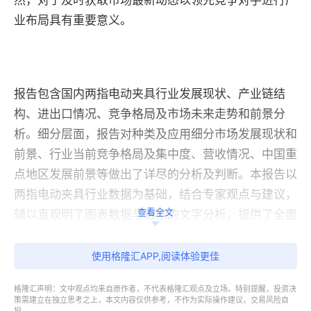
然，对于及时获取市场最新动态以领先竞争对手进行产
业布局具有重要意义。
报告包含国内两指电动夹具行业发展现状、产业链结
构、进出口情况、竞争格局及市场未来走势和前景分
析。细分层面，报告对种类及应用细分市场发展现状和
前景、行业当前竞争格局及集中度、营收情况、中国重
点地区发展前景等做出了详尽的分析及判断。本报告以
两指电动夹具行业数据为基础，结合专家观点与建议，
查看全文
辅以直观明了图表数据与透彻的文字分析，提供了全面
准确的市场数据以及市场关键驱因和市场潜力分析。
使用格隆汇APP,阅读体验更佳
格隆汇声明：文中观点均来自原作者，不代表格隆汇观点及立场。特别提醒，投资决
策需建立在独立思考之上，本文内容仅供参考，不作为实际操作建议，交易风险自
中国两指电动夹具市场报告（2025版）各章
@搜索用