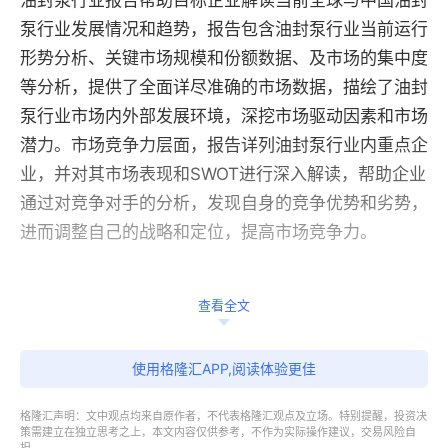
油封泵行业报告帮助目标企业解读当前全球与中国油封
泵行业发展情况和趋势，报告包含油封泵行业当前运行
形势分析、关键市场规模和份额数据、及市场的集中度
等分析，提供了全面详尽准确的市场数据，描绘了油封
泵行业市场内外部发展环境，深挖市场驱动因素和市场
潜力。市场竞争力层面，报告详列油封泵行业内重点企
业，并对其市场表现和SWOT进行深入解读，帮助企业
通过对竞争对手的分析，发现自身的竞争优势和劣势，
进而调整自己的战略和定位，提高市场竞争力。
查看全文
油封泵市场分析报告各章节内容如下：
使用格隆汇APP,阅读体验更佳
第一章：油封泵行业简介、油封泵定义及分类介绍；
格隆汇声明：文中观点均来自原作者，不代表格隆汇观点及立场。特别提醒，投资决
策需建立在独立思考之上，本文内容仅供参考，不作为实际操作建议，交易风险自
第二章：油封泵行业供应链分析（上游原材料及下游客