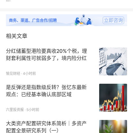
担。
户分析）；
立即咨询
商务、渠道、广告合作/招聘
第三章：全球与中国油封泵行业总体发展状况及影响市
场规模的因素分析；
相关文章
第四章：国内外油封泵行业发展环境分析（经济、政
分红储蓄型港险要真收20%个税，理
策、技术等背景影响分析）；
财套利属性可就弱多了，境内险分红
不征个税
第五章：油封泵行业SWOT分析（优势、劣势、机遇、
愉见财经 · 4小时前
挑战）；
是反弹还是指数级反转？张忆东最新
观点：已经基本确认底部区域
第六章：全球油封泵行业细分类型发展及产品价格走势
分析；
六里投资报 · 5小时前
第七章：中国油封泵行业细分类型发展及产品价格走势
大类资产配置研究体系简析｜多资产
分析；
配置全景研究系列（一）