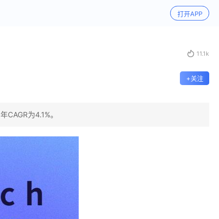
打开APP

11.1k
+关注
CAGR为4.1%。