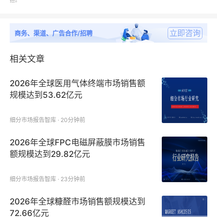
担。
BDT
立即咨询
商务、渠道、广告合作/招聘
Intra
相关文章
Zubler USA
2026年全球医用气体终端市场销售额
SANELA
规模达到53.62亿元
Baumann
细分市场报告智库 · 20分钟前
Alfa Laval
2026年全球FPC电磁屏蔽膜市场销售
额规模达到29.82亿元
ESEP
细分市场报告智库 · 23分钟前
2026年全球糠醛市场销售额规模达到
72.66亿元
石膏分离器细分种类：