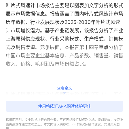
叶片式风速计市场报告主要是以图表加文字分析的形式
展示市场数据信息。报告涵盖了国内叶片式风速计市场
历年数据、行业发展现状及2025-2030年叶片式风速
计市场增长潜力。基于产业链发展，该报告分析了产业
上游原料供应现状、行业采购模式、生产模式、销售模
式及销售渠道。竞争层面，本报告第十四章重点分析了
中国市场主要企业基本信息、产品参数、销售量、销售
收入、价格、毛利润及市场份额占比。
查看全文
叶片式风速计调研报告各章节大致内容如下（共十五个
章节）：
使用格隆汇APP,阅读体验更佳
第一章：叶片式风速计市场概述、发展历程、各细分市
格隆汇声明：文中观点均来自原作者，不代表格隆汇观点及立场。特别提醒，投资决
策需建立在独立思考之上，本文内容仅供参考，不作为实际操作建议，交易风险自
场介绍、中国各地区叶片式风速计市场规模与增长率分