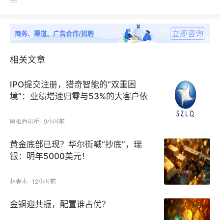
担。
析；
立即咨询
商务、渠道、广告合作/招聘
第二章：行业发展环境分析、国内外市场竞争现状、市
场中存在的问题和对策、影响因素分析；
相关文章
第三章：叶片式风速计行业上下游产业链分析；
IPO提交注册，猎奇智能的“双重困
境”：业绩增速归零与53%的大客户依
第四章：叶片式风速计细分类型分析（主要供应商产品
赖症
类型、竞争格局、以及各类型市场销售额和销售量分
摩根商研所 · 9小时前
析）；
黄金底部已现？华尔街喊“抄底”，瑞
银：明年5000美元！
第五章：叶片式风速计市场最终用户分析（下游客户
端、竞争格局、市场潜力、以及市场规模分析）；
林春木 · 12小时前
第六章：中国主要地区叶片式风速计产量、产值、销
金铜迎共振，配置谁占优？
量、与销量值分析；