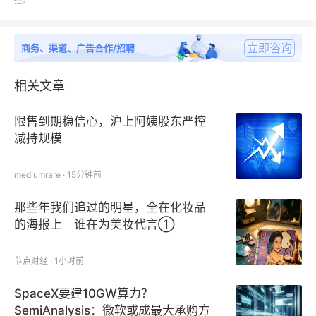
担。
Brown Jordan
立即咨询
商务、渠道、广告合作/招聘
Unopiù
相关文章
Extremis
限售到期稳信心，沪上阿姨股东严控
减持规模
Jardinico
mediumrare · 15分钟前
WEISHÄUPL
那些年我们追过的明星，全在化妆品
Para’vols
的海报上｜谁在为美妆代言①
CARAVITA
节点财经 · 1小时前
TUUCI
SpaceX要建10GW算力？
SemiAnalysis：微软或成最大承购方