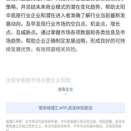
策略，并总结未来商业模式的潜在变化趋势，帮助太阳
伞底座行业企业和潜在进入者准确了解行业当前最新发
展动向，及早发现行业市场的空白点、机会点、增长
点、及威胁点。通过掌握市场各项数据和各类信息及市
场趋势，帮助企业正确制定发展战略，形成良好的可持
续发展优势，有效规避相关风险。
太阳伞底座市场主要企业包括：
查看全文
Royal Botania
使用格隆汇APP,阅读体验更佳
Barlow Tyrie
格隆汇声明：文中观点均来自原作者，不代表格隆汇观点及立场。特别提醒，投资决
Bambrella
策需建立在独立思考之上，本文内容仅供参考，不作为实际操作建议，交易风险自