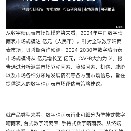
从数字晴雨表市场规模趋势来看，2024年中国数字晴
雨表市场规模达 亿元（人民币）。针对全球数字晴雨
表市场，贝哲斯咨询预测，2024-2030年数字晴雨表
市场规模将从 亿元增长至 亿元，CAGR大约为 %。报
告通过分析涵盖市场驱动因素、障碍因素、机遇、威胁
以及市场各细分领域发展情况等各方面市场信息，旨在
提供深入的数字晴雨表市场评估与策略建议。
就产品类型来看，数字晴雨表行业可细分为壁挂式数字
晴雨表, 台式数字晴雨表, 手持式数字晴雨表。从终端