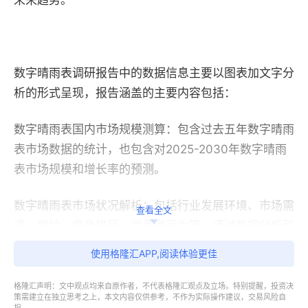
未来趋势。
数字晴雨表调研报告中的数据信息主要以图表加文字分
析的形式呈现，报告涵盖的主要内容包括：
数字晴雨表国内市场规模测算：包含过去五年数字晴雨
表市场数据的统计，也包含对2025-2030年数字晴雨
表市场规模和增长率的预测。
数字晴雨表市场状况解析：包括行业发展环境、市场需
查看全文
求、供给、竞争格局、消费者行为等。通过数据分析和
案例研究，揭示市场的动态和趋势。
使用格隆汇APP,阅读体验更佳
产业链与细分市场分析：包括上下游市场发展现状解析
格隆汇声明：文中观点均来自原作者，不代表格隆汇观点及立场。特别提醒，投资决
策需建立在独立思考之上，本文内容仅供参考，不作为实际操作建议，交易风险自
和趋势预测；数字晴雨表各类型产品的价格、销量、市