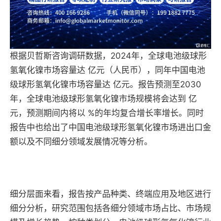
根据贝哲斯咨询调研数据，2024年，全球电池级球形
氢氧化镍市场容量达 亿元（人民币），同年中国电池
级球形氢氧化镍市场容量达 亿元。报告预测至2030
年，全球电池级球形氢氧化镍市场规模将会达到 亿
元，预测期间内将以 %的年均复合增长率增长。同时
报告中也给出了中国电池级球形氢氧化镍市场进出口金
额以及不同细分领域发展情况等分析。
细分层面来看，报告按产品种类、终端应用及地区进行
细分分析，研究范围包括各细分领域市场占比、市场规