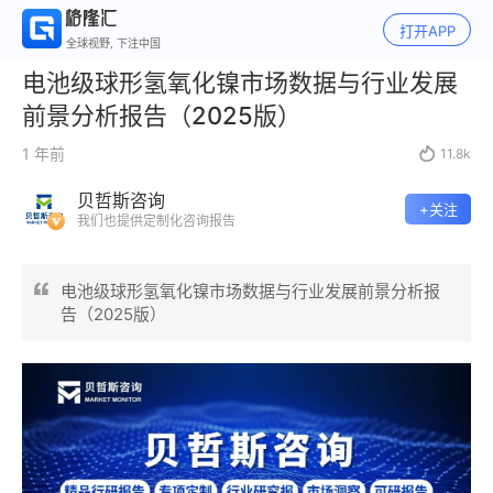
打开APP
全球视野, 下注中国
电池级球形氢氧化镍市场数据与行业发展
前景分析报告（2025版）
1 年前

11.8k
贝哲斯咨询
+关注
我们也提供定制化咨询报告
电池级球形氢氧化镍市场数据与行业发展前景分析报
告（2025版）