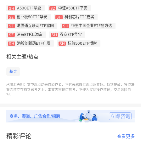
A500ETF华夏
中证A50ETF平安
SH
SZ
创业板50ETF华安
科创芯片ETF嘉实
SZ
SH
港股通互联网ETF富国
恒生中国企业ETF易方达
SZ
SH
消费ETF汇添富
券商ETF华宝
SZ
SH
港股创新药ETF广发
标普500ETF博时
SH
SH
相关主题/热点
格隆汇2025年“全球视野下注中国”十大核心ETF在7月
全部收红，当月平均上涨6.68%，年内平均涨幅
基金
18.59%，跑赢沪深300指数（同期上涨3.58%）15个
格隆汇声明：文中观点均来自原作者，不代表格隆汇观点及立场。特别提醒，投资决
百分点。
策需建立在独立思考之上，本文内容仅供参考，不作为实际操作建议，交易风险自
担。
其中7月表现最佳的是港股创新药ETF，月内上涨
26.94%，创业板50ETF涨幅紧随其后上涨8.81%，
立即咨询
商务、渠道、广告合作/招聘
A500ETF基金(512050)7月上涨4.56%。
精彩评论
查看更多
今年表现最佳的依旧是港股创新药ETF，前7个月累计