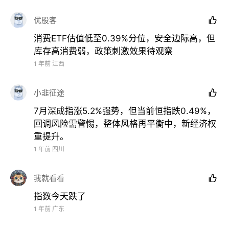
上涨98.9%，港股通互联网ETF涨幅紧随其后上涨
优股客

33.24%，A500ETF基金(512050)年内上涨6.11%。
消费ETF估值低至0.39%分位，安全边际高，但
库存高消费弱，政策刺激效果待观察
1 年前
江西
小韭征途

7月深成指涨5.2%强势，但当前恒指跌0.49%，
回调风险需警惕，整体风格再平衡中，新经济权
重提升。
1 年前
四川
我就看看

指数今天跌了
1 年前
广东
01、A500ETF基金(512050)年内上涨6.11%，净值
重回1