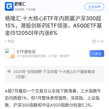
打开APP
全球视野, 下注中国
格隆汇·十大核心ETF年内跑赢沪深300超
15%，港股创新药ETF领涨，A500ETF基
金(512050)年内涨6%
1 年前

41.5k
ETF进化论
+关注
ETF是投资的最终归宿，ETF是一种信仰！
2025年“全球视野·下注中国”十大核心ETF最新解读
（月报）
A股7月最后一个交易日以全线下跌落幕，三大指数午
后均跌超1%，但7月整体表现强势，深成指、上证指
数、沪深300指数和中证A500指数分别涨5.2%、