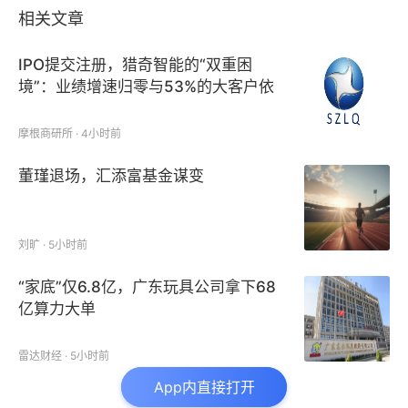
相关文章
A500ETF基金(512050)自6月23日大盘转向以来累
IPO提交注册，猎奇智能的“双重困
计涨幅超7%，年内上涨6.11%，并于7月18日基金净值
境”：业绩增速归零与53%的大客户依
重回1。
赖症
摩根商研所 · 4小时前
董瑾退场，汇添富基金谋变
刘旷 · 5小时前
“家底”仅6.8亿，广东玩具公司拿下68
亿算力大单
雷达财经 · 5小时前
App内直接打开