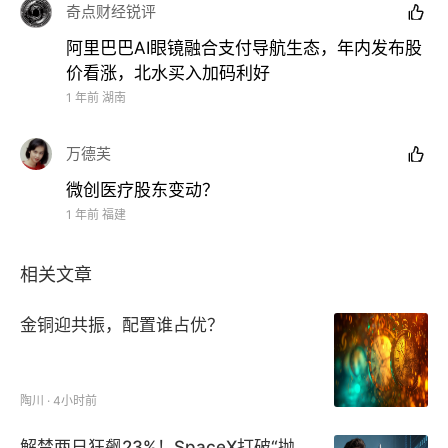
奇点财经锐评

阿里巴巴AI眼镜融合支付导航生态，年内发布股
价看涨，北水买入加码利好
1 年前
湖南
万德芙

微创医疗股东变动？
1 年前
福建
相关文章
金铜迎共振，配置谁占优？
陶川 · 4小时前
解禁两日狂飙23%！SpaceX打破“抛