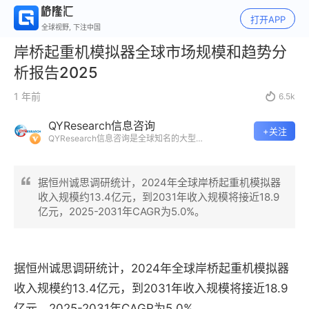
打开APP
全球视野, 下注中国
岸桥起重机模拟器全球市场规模和趋势分
析报告2025
1 年前

6.5k
QYResearch信息咨询
+关注
QYResearch信息咨询是全球知名的大型
咨询机构，长期专注于各行业细分市场的
调研。挖掘出各个行业的国家级“专精特
新”企业，以全球视角，深度洞察行业竞争
据恒州诚思调研统计，2024年全球岸桥起重机模拟器
态势、发展现状及未来趋势。
收入规模约13.4亿元，到2031年收入规模将接近18.9
亿元，2025-2031年CAGR为5.0%。
据恒州诚思调研统计，2024年全球岸桥起重机模拟器
收入规模约13.4亿元，到2031年收入规模将接近18.9
亿元，2025-2031年CAGR为5.0%。