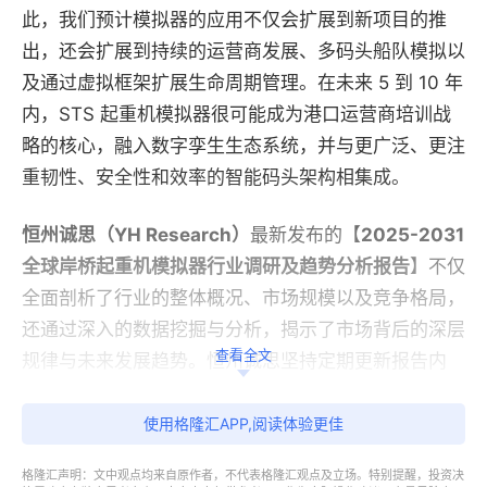
此，我们预计模拟器的应用不仅会扩展到新项目的推
出，还会扩展到持续的运营商发展、多码头船队模拟以
及通过虚拟框架扩展生命周期管理。在未来 5 到 10 年
内，STS 起重机模拟器很可能成为港口运营商培训战
略的核心，融入数字孪生生态系统，并与更广泛、更注
重韧性、安全性和效率的智能码头架构相集成。
恒州诚思（YH Research）
最新发布的【
2025-2031
全球岸桥起重机模拟器行业调研及趋势分析报告
】不仅
全面剖析了行业的整体概况、市场规模以及竞争格局，
还通过深入的数据挖掘与分析，揭示了市场背后的深层
查看全文
规律与未来发展趋势。恒州诚思坚持定期更新报告内
容，确保客户能够随时掌握最新的市场动态与数据，从
而在激烈的市场竞争中保持领先。
使用格隆汇APP,阅读体验更佳
格隆汇声明：文中观点均来自原作者，不代表格隆汇观点及立场。特别提醒，投资决