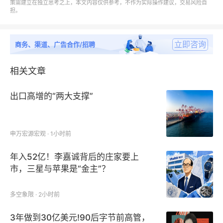
策需建立在独立思考之上，本文内容仅供参考，不作为实际操作建议，交易风险自
担。
岸桥起重机模拟器报告主要厂商包括：
Liebherr、 GlobalSim、 CM Labs Simulations、 Mev
立即咨询
商务、渠道、广告合作/招聘
岸桥起重机模拟器报告主要研究产品类型包括：
Megamax STS 起重机模拟器、 Panamax STS 起重
相关文章
机模拟器
出口高增的“两大支撑”
岸桥起重机模拟器报告主要研究应用领域，主要包括：
教育、 培训、 其他
申万宏源宏观 · 1小时前
年入52亿！李嘉诚背后的庄家要上
岸桥起重机模拟器报告核心内容：
市，三星与苹果是“金主”？
一、全球岸桥起重机模拟器市场的总体规模，涵盖销量
与收入两大维度，回顾了2019-2023年的历史数据，
多空象限 · 2小时前
并基于当前趋势对2025-2031年的市场进行了前瞻性
3年做到30亿美元!90后字节前高管，
预测；