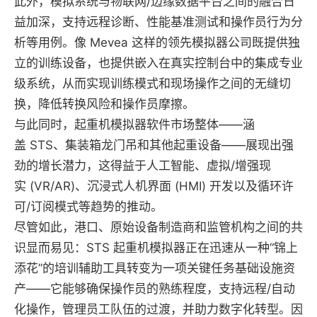
此外，模拟系统与物联网/边缘数据平台之间的融合日
益加深，支持远程诊断、性能基准测试和操作员行为分
析等用例。像 Mevea 这样的领先模拟器公司既提供独
立的训练设备，也提供嵌入在真实控制台中的集成专业
级系统，从而实现训练模式和现场操作之间的无缝切
换，降低转换风险和操作员摩擦。
与此同时，起重机模拟器软件市场整体——涵
盖 STS、集装箱龙门吊和其他起重设备——展现出强
劲的增长潜力，这得益于人工智能、虚拟/增强现
实 (VR/AR)、沉浸式人机界面 (HMI) 开发以及循环许
可/订阅模式等趋势的推动。
尽管如此，港口、原始设备制造商和监管机构之间的共
识显而易见：STS 起重机模拟器正在迅速从一种“锦上
添花”的培训辅助工具转变为一项关键任务基础设施资
产——它能够确保操作员的熟练程度，支持远程/自动
化操作，管理员工队伍的过渡，并助力数字化转型。因