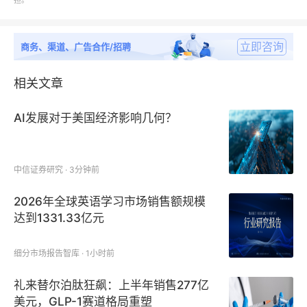
担。
第五章：该章节包含中国消费电子元件IC行业进出口情
况、数量差额及影响因素分析；
立即咨询
商务、渠道、广告合作/招聘
第六、七章：依次分析了消费电子元件IC行业细分种类
相关文章
与下游应用市场的销售量、销售额，同时也包含了各产
品种类销售价格与影响因素以及主要领域应用现状与需
AI发展对于美国经济影响几何？
求分析；
中信证券研究 · 3分钟前
第八章：中国消费电子元件IC行业企业地理分布以及重
点企业在全球竞争中的优劣势；
2026年全球英语学习市场销售额规模
达到1331.33亿元
第九章：详列了中国消费电子元件IC行业主要企业基本
情况、主要产品和服务介绍、消费电子元件IC销售量、
细分市场报告智库 · 1小时前
销售收入、价格、毛利、毛利率、及发展战略；
礼来替尔泊肽狂飙：上半年销售277亿
美元，GLP-1赛道格局重塑
第十章：中国消费电子元件IC行业发展驱动限制因素、