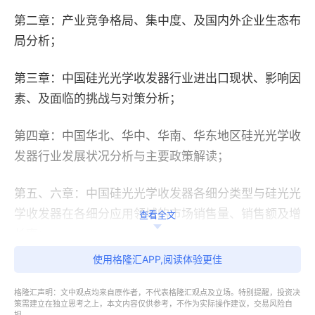
第二章：产业竞争格局、集中度、及国内外企业生态布
局分析；
第三章：中国硅光光学收发器行业进出口现状、影响因
素、及面临的挑战与对策分析；
第四章：中国华北、华中、华南、华东地区硅光光学收
发器行业发展状况分析与主要政策解读；
第五、六章：中国硅光光学收发器各细分类型与硅光光
学收发器在各细分应用领域的市场销售量、销售额及增
查看全文
长率；
使用格隆汇APP,阅读体验更佳
第七章：对硅光光学收发器产业内重点企业发展概况、
核心业务、市场布局、经营状况、市场份额变化、产品
格隆汇声明：文中观点均来自原作者，不代表格隆汇观点及立场。特别提醒，投资决
策需建立在独立思考之上，本文内容仅供参考，不作为实际操作建议，交易风险自
与服务、融资及合作动态等方面进行分析；