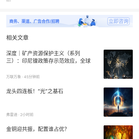
担。
第八、九章：中国硅光光学收发器各细分类型与硅光光
立即咨询
商务、渠道、广告合作/招聘
学收发器在各细分应用领域的市场销售量、销售额及增
长率预测；
相关文章
第十章：宏观经济形势、政策走向与可预见风险分析；
深度｜矿产资源保护主义（系列
三）：印尼镍政策存示范效应，全球
第十一、十二章：中国硅光光学收发器市场规模预测、
多国效仿
挑战与机遇、问题及发展建议。
万联万象 · 45分钟前
龙头四连板！“光”之基石
报告研究的重点企业：
弗雷迪 · 2小时前
ColorChip
金铜迎共振，配置谁占优？