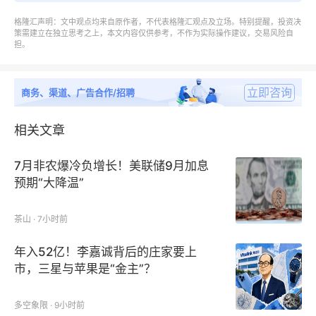
括政策、增长驱动因素、技术趋势、营销等；
格隆汇声明：文中观点均来自原作者，不代表格隆汇观点及立场。特别提醒，投资决
策需建立在独立思考之上，本文内容仅供参考，不作为实际操作建议，交易风险自
担。
第8章：压缩石棉纤维接合材料行业供应链分析，包括
产业链、主要原料供应情况、下游应用情况、行业采购
模式、生产模式、销售模式及销售渠道等；
立即咨询
商务、渠道、广告合作/招聘
第9章：全球市场压缩石棉纤维接合材料主要厂商基本
相关文章
情况介绍，包括公司简介、产品规格型号、销量、价
7月非农爆冷负增长！美联储9月加息
格、收入及公司最新动态等；
预期“大降温”
第10章：中国市场压缩石棉纤维接合材料进出口情况
茶山 · 7小时前
分析；
年入52亿！李嘉诚背后的庄家要上
第11章：中国市场压缩石棉纤维接合材料主要生产和消
市，三星与苹果是“金主”？
费地区分布；
多空象限 · 9小时前