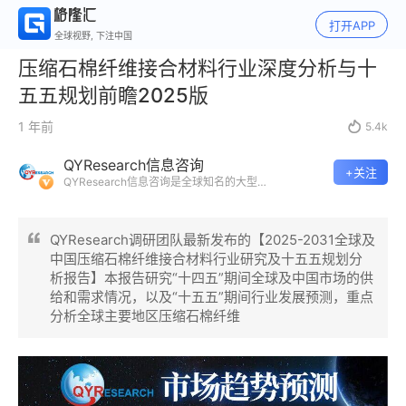
打开APP
全球视野, 下注中国
压缩石棉纤维接合材料行业深度分析与十
五五规划前瞻2025版
1 年前

5.4k
QYResearch信息咨询
+关注
QYResearch信息咨询是全球知名的大型
咨询机构，长期专注于各行业细分市场的
调研。挖掘出各个行业的国家级“专精特
新”企业，以全球视角，深度洞察行业竞争
QYResearch调研团队最新发布的【2025-2031全球及
态势、发展现状及未来趋势。
中国压缩石棉纤维接合材料行业研究及十五五规划分
析报告】本报告研究“十四五”期间全球及中国市场的供
给和需求情况，以及“十五五”期间行业发展预测，重点
分析全球主要地区压缩石棉纤维