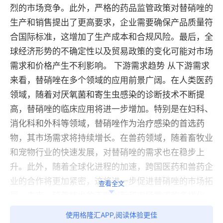
烈的市场竞争。此外，严格的药品监管政策对替硝唑的
生产和销售提出了更高要求，企业需要确保产品质量符
合国际标准，这增加了生产成本和合规风险。最后，全
球经济形势的不确定性以及贸易政策的变化可能对市场
需求和价格产生不利影响。 下游需求趋势 从下游需求
来看，替硝唑在多个领域的应用前景广阔。在人类医药
领域，随着对厌氧菌和寄生虫感染的诊断技术不断提
高，替硝唑的临床应用将进一步增加。特别是在妇科、
消化科和外科等领域，替硝唑作为治疗感染的首选药
物，其市场需求将持续增长。在兽药领域，随着畜牧业
和宠物行业的快速发展，对替硝唑的需求也在稳步上
升。此外，随着全球化进程的加速，跨国医药和兽药企
业的合作将更加紧密，这将进一步促进替硝唑的市场拓
查看全文
展。未来，随着技术的不断创新和市场需求的多样化，
替硝唑的应用领域和市场潜力将进一步扩大。
使用格隆汇APP,阅读体验更佳