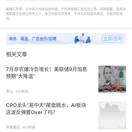
本报告研究“十四五”期间全球及中国市场替硝唑的供给
格隆汇声明：文中观点均来自原作者，不代表格隆汇观点及立场。特别提醒，投资决
策需建立在独立思考之上，本文内容仅供参考，不作为实际操作建议，交易风险自
和需求情况，以及“十五五”期间行业发展预测。
担。
重点分析全球主要地区替硝唑的产能、销量、收入和增
立即咨询
商务、渠道、广告合作/招聘
长潜力，历史数据2020-2024年，预测数据2025-
2031年。
相关文章
本文同时着重分析替硝唑行业竞争格局，包括全球市场
7月非农爆冷负增长！美联储9月加息
主要厂商竞争格局和中国本土市场主要厂商竞争格局，
预期“大降温”
重点分析全球主要厂商替硝唑产能、销量、收入、价格
和市场份额，全球替硝唑产地分布情况、中国替硝唑进
茶山 · 5小时前
出口情况以及行业并购情况等。
CPO龙头“易中天”尾盘跳水，AI板块
这波反弹要Over了吗？
此外针对替硝唑行业产品分类、应用、行业政策、产业
链、生产模式、销售模式、行业发展有利因素、不利因
养基笔记 · 6小时前
素和进入壁垒也做了详细分析。