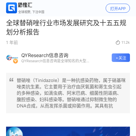
打开APP
全球视野, 下注中国
全球替硝唑行业市场发展研究及十五五规
划分析报告
1 年前

11.2k
QYResearch信息咨询
+关注
QYResearch信息咨询是全球知名的大型
咨询机构，长期专注于各行业细分市场的
调研。挖掘出各个行业的国家级“专精特
新”企业，以全球视角，深度洞察行业竞争
替硝唑（Tinidazole）是一种抗感染药物，属于硝基咪
态势、发展现状及未来趋势。
唑类抗生素。它主要用于治疗由厌氧菌和寄生虫引起
的多种感染，如滴虫病、阿米巴病、细菌性阴道病、
腹腔感染、妇科感染等。替硝唑通过抑制微生物的
DNA合成，从而发挥杀菌或抑菌作用。其具有抗