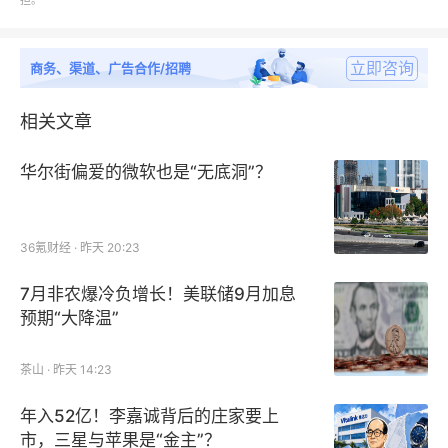
担。
含量>99.8%
立即咨询
商务、渠道、广告合作/招聘
相关文章
食品领域甘氨酸应用领域划分：
华尔街偏爱的微软也是“无底洞”？
食物
饲料
36氪财经 · 昨天 20:23
7月非农爆冷负增长！美联储9月加息
预期“大降温”
地区方面，食品领域甘氨酸市场报告对中国华东、华
南、华北、华中地区进行了市场深入调查并展开了探
茶山 · 昨天 14:23
讨，详细分析了各个区域的市场格局以及发展优劣势
年入52亿！李嘉诚背后的庄家要上
等。通过此报告，目标客户将对中国各地区食品领域甘
市，三星与苹果是“金主”？