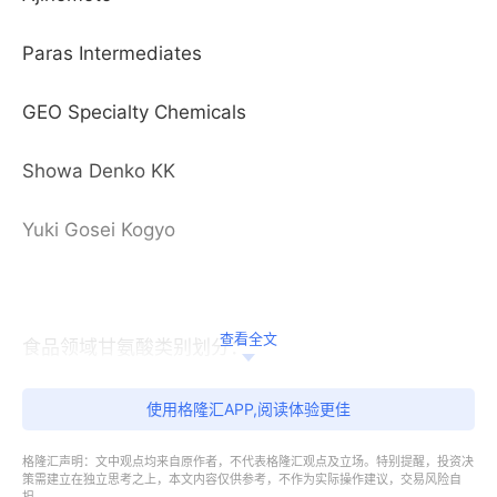
Paras Intermediates
GEO Specialty Chemicals
Showa Denko KK
Yuki Gosei Kogyo
查看全文
食品领域甘氨酸类别划分：
含量>99.5%
使用格隆汇APP,阅读体验更佳
格隆汇声明：文中观点均来自原作者，不代表格隆汇观点及立场。特别提醒，投资决
含量>99%
策需建立在独立思考之上，本文内容仅供参考，不作为实际操作建议，交易风险自