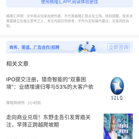
使用格隆汇APP,阅读体验更佳
按照不同产品类型，包括如下几个类别：合成聚合物、
格隆汇声明：文中观点均来自原作者，不代表格隆汇观点及立场。特别提醒，投资决
天然聚合物
策需建立在独立思考之上，本文内容仅供参考，不作为实际操作建议，交易风险自
担。
按照不同应用，主要包括如下几个方面：水处理、个人
立即咨询
护理、医疗产品、织物处理、其他
商务、渠道、广告合作/招聘
相关文章
聚胍聚合物报告主要研究范围有：
IPO提交注册，猎奇智能的“双重困
第1章：报告统计范围、产品细分、下游应用领域，以
境”：业绩增速归零与53%的大客户依
及行业发展总体概况、有利和不利因素、进入壁垒等；
赖症
摩根商研所 · 2小时前
第2章：全球市场总体规模、中国地区总体规模，包括
主要地区聚胍聚合物总体规模及市场份额等；
走向商业兑现！东野圭吾引发胃癌关
注，早筛正跨越爬坡期
第3章：行业竞争格局分析，包括全球市场企业聚胍聚