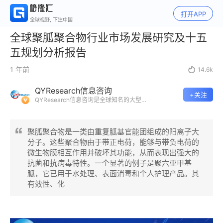
打开APP
全球视野, 下注中国
全球聚胍聚合物行业市场发展研究及十五
五规划分析报告
1 年前

14.6k
QYResearch信息咨询
+关注
QYResearch信息咨询是全球知名的大型
咨询机构，长期专注于各行业细分市场的
调研。挖掘出各个行业的国家级“专精特
新”企业，以全球视角，深度洞察行业竞争
聚胍聚合物是一类由重复胍基官能团组成的阳离子大
态势、发展现状及未来趋势。
分子。这些聚合物由于带正电荷，能够与带负电荷的
微生物膜相互作用并破坏其功能，从而表现出强大的
抗菌和抗病毒特性。一个显著的例子是聚六亚甲基
胍，它已用于水处理、表面消毒和个人护理产品。其
有效性、化