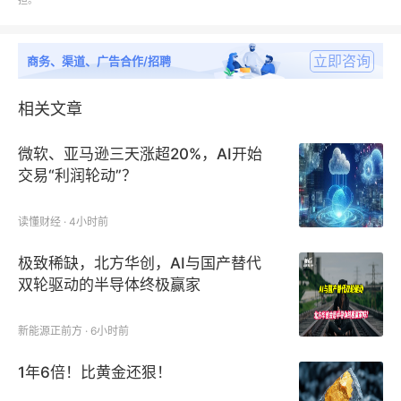
担。
环子宫托
立即咨询
商务、渠道、广告合作/招聘
支撑型环子宫托
相关文章
子宫托盘
微软、亚马逊三天涨超20%，AI开始
其他
交易“利润轮动”？
读懂财经 · 4小时前
极致稀缺，北方华创，AI与国产替代
中国尿失禁用子宫托市场：应用细分
双轮驱动的半导体终极赢家
80岁以上
新能源正前方 · 6小时前
60-70岁
1年6倍！比黄金还狠！