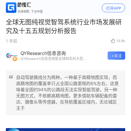
打开APP
全球视野, 下注中国
全球无图纯视觉智驾系统行业市场发展研
究及十五五规划分析报告
1 年前

16.9k
QYResearch信息咨询
+关注
QYResearch信息咨询是全球知名的大型
咨询机构，长期专注于各行业细分市场的
调研。挖掘出各个行业的国家级“专精特
新”企业，以全球视角，深度洞察行业竞争
自动驾驶路线分为两种，一种基于高精地图实现，而
态势、发展现状及未来趋势。
高精地图的覆盖率只占全国公路里程的6%左右，这意
味着全国约94%的公路段无法实现智能驾驶。另一种
无图方式，不依赖高精地图，更多借助车辆配备的雷
达、摄像头等传感器，在导航覆盖区域内，无论城区
主于