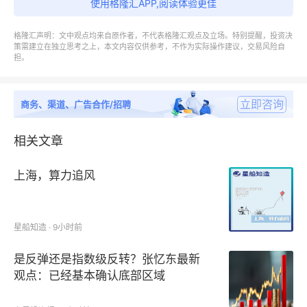
使用格隆汇APP,阅读体验更佳
按照不同产品类型，包括如下几个类别：感知认知模型
化、模块化端到端、单一神经网络
格隆汇声明：文中观点均来自原作者，不代表格隆汇观点及立场。特别提醒，投资决
策需建立在独立思考之上，本文内容仅供参考，不作为实际操作建议，交易风险自
担。
按照不同应用，主要包括如下几个方面：乘用车、重
卡、无人配送
立即咨询
商务、渠道、广告合作/招聘
无图纯视觉智驾系统报告主要研究范围有：
相关文章
第1章：报告统计范围、产品细分、下游应用领域，以
上海，算力追风
及行业发展总体概况、有利和不利因素、进入壁垒等；
第2章：全球市场总体规模、中国地区总体规模，包括
星船知造 · 9小时前
主要地区无图纯视觉智驾系统总体规模及市场份额等；
是反弹还是指数级反转？张忆东最新
第3章：行业竞争格局分析，包括全球市场企业无图纯
观点：已经基本确认底部区域
视觉智驾系统收入排名及市场份额、中国市场企业无图