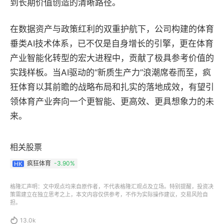
到长期价值创造的清晰路径。
在数据资产与政策红利的双重护航下，公司构建的体育
垂类AI技术体系，已不仅是自身增长的引擎，更在体育
产业智能化转型的宏大进程中，贡献了极具参考价值的
实践样板。当AI驱动的“新质生产力”浪潮席卷而至，疯
狂体育以其前瞻的战略布局和扎实的落地成效，有望引
领体育产业奔向一个更智能、更高效、更具想象力的未
来。
相关股票
疯狂体育
-3.90%
HK
格隆汇声明：文中观点均来自原作者，不代表格隆汇观点及立场。特别提醒，投资决
策需建立在独立思考之上，本文内容仅供参考，不作为实际操作建议，交易风险自
担。

13.0k