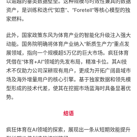
以逾越的垂类数据壁垒。这种规模与时效性兼具的数据
资产，是训练和迭代“如意”、“Foretell”等核心模型的独
家燃料。
此外，国家政策东风为体育产业的智能化升级注入强大
动能。国务院明确将体育产业纳入“新质生产力”重点发
展领域，指向一个规模超5万亿的巨大市场。疯狂体育
凭借在“体育+AI”领域的先发布局，精准卡位。其AI技
术不仅助力公司深耕现有用户，更成为开拓广阔县域市
场及海外增量用户的核心引擎。基于独家数据和领先模
型形成的技术代差，使其在挖掘市场蓝海时具备显著优
势。
结语
疯狂体育在AI领域的探索，展现出一条从短期效能提升