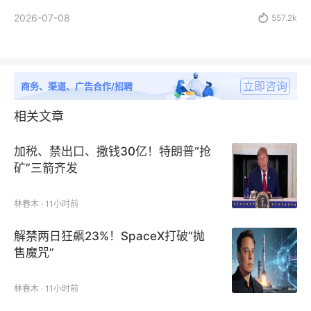
2026-07-08

557.2k
立即咨询
商务、渠道、广告合作/招聘
相关文章
加税、禁出口、撒钱30亿！特朗普“抢
矿”三箭齐发
林春木 · 11小时前
解禁两日狂飙23%！SpaceX打破“抛
售魔咒”
林春木 · 11小时前