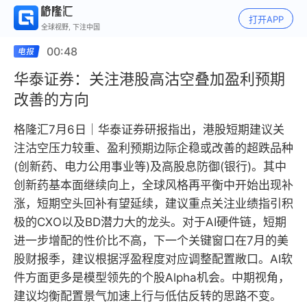
打开APP
全球视野, 下注中国
00:48
华泰证券：关注港股高沽空叠加盈利预期
改善的方向
格隆汇7月6日｜华泰证券研报指出，港股短期建议关
注沽空压力较重、盈利预期边际企稳或改善的超跌品种
(创新药、电力公用事业等)及高股息防御(银行)。其中
创新药基本面继续向上，全球风格再平衡中开始出现补
涨，短期空头回补有望延续，建议重点关注业绩指引积
极的CXO以及BD潜力大的龙头。对于AI硬件链，短期
进一步增配的性价比不高，下一个关键窗口在7月的美
股财报季，建议根据浮盈程度对应调整配置敞口。AI软
件方面更多是模型领先的个股Alpha机会。中期视角，
建议均衡配置景气加速上行与低估反转的思路不变。