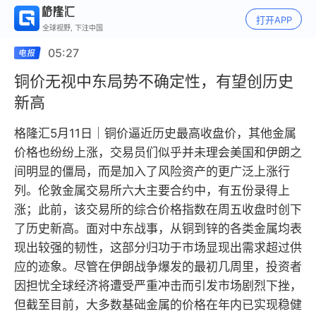
打开APP
全球视野, 下注中国
05:27
铜价无视中东局势不确定性，有望创历史
新高
格隆汇5月11日｜铜价逼近历史最高收盘价，其他金属
价格也纷纷上涨，交易员们似乎并未理会美国和伊朗之
间明显的僵局，而是加入了风险资产的更广泛上涨行
列。伦敦金属交易所六大主要合约中，有五份录得上
涨；此前，该交易所的综合价格指数在周五收盘时创下
了历史新高。面对中东战事，从铜到锌的各类金属均表
现出较强的韧性，这部分归功于市场显现出需求超过供
应的迹象。尽管在伊朗战争爆发的最初几周里，投资者
因担忧全球经济将遭受严重冲击而引发市场剧烈下挫，
但截至目前，大多数基础金属的价格在年内已实现稳健