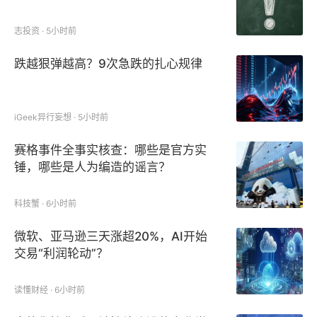
志投资 · 5小时前
跌越狠弹越高？9次急跌的扎心规律
iGeek异行妄想 · 5小时前
赛格事件全事实核查：哪些是官方实
锤，哪些是人为编造的谣言？
科技蟹 · 6小时前
微软、亚马逊三天涨超20%，AI开始
交易“利润轮动”？
读懂财经 · 6小时前