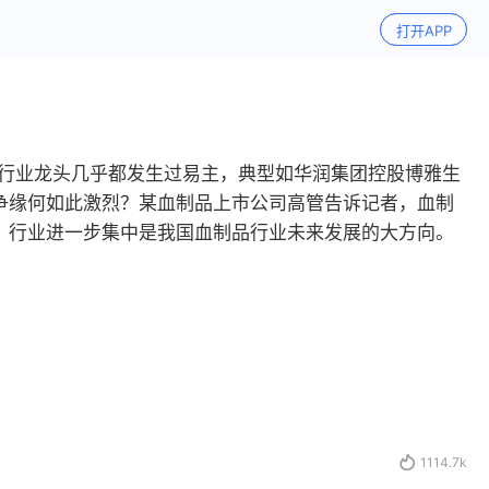
打开APP
，行业龙头几乎都发生过易主，典型如华润集团控股博雅生
争缘何如此激烈？某血制品上市公司高管告诉记者，血制
，行业进一步集中是我国血制品行业未来发展的大方向。

1114.7k