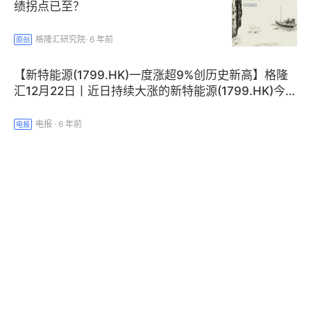
力推动风电、光伏发电发展，因地制宜发展水能、地热
绩拐点已至？
能、海洋能、氢能、生物质能、光热发电。
格隆汇研究院
·
6 年前
原创
【新特能源(1799.HK)一度涨超9%创历史新高】格隆
汇12月22日丨近日持续大涨的新特能源(1799.HK)今日
涨势继续，盘中一度拉升涨9.34%至9.95港元，领涨
港股新能源股，股价创历史新高，市值一度达119亿港
电报
·
6 年前
电报
元。公司是领先的太阳能级多晶硅生产商和光伏项目承
包商，主要从事中国光伏产业上游和下游环节的业务。
【我国将加快氢能产业链发展 市场规模有望达万亿】
《新时代的中国能源发展》白皮书提到，中国把非化石
格隆汇12月21日丨据上证资讯，国新办21日发布《新
能源放在能源发展优先位置，大力推进低碳能源替代高
时代的中国能源发展》白皮书指出，加速发展绿氢制
碳能源、可再生能源替代化石能源。
取、储运和应用等氢能产业链技术装备，促进氢能燃料
电报
·
6 年前
电报
电池技术链、氢燃料电池汽车产业链发展。我国燃料电
池产业链国产化已进入快速通道。据国元证券彭聪测
全文来了！《新时代的中国能源发展》白
算，2021年系统和电堆平均成本分别为3827元/kW、
皮书发布
1700元/kW，相较2018年降幅60%左右。行业远期市
场规模将达到万亿级别。相关公司有美锦能源、汉缆股
能源
·
6 年前
份等。