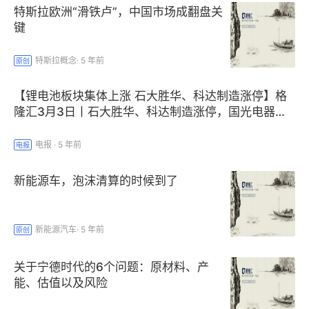
特斯拉欧洲“滑铁卢”，中国市场成翻盘关
键
特斯拉概念
·
5 年前
原创
【锂电池板块集体上涨 石大胜华、科达制造涨停】格
隆汇3月3日丨石大胜华、科达制造涨停，国光电器、
盛新锂能、德方纳米逼近涨停，西藏矿业、多氟多、西
部矿业、赣锋锂业、华友钴业等均明显上涨。
电报
·
5 年前
电报
新能源车，泡沫清算的时候到了
新能源汽车
·
5 年前
原创
关于宁德时代的6个问题：原材料、产
能、估值以及风险