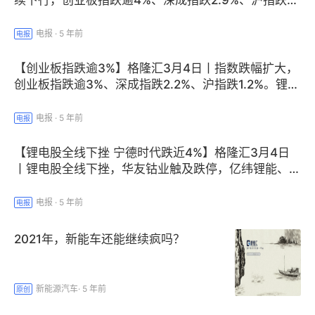
续下行，创业板指跌逾4%、深成指跌2.9%、沪指跌
1.8%。创业板指前十大成分股全线大跌，阳光电源跌
逾13%、亿纬锂能跌11%、宁德时代跌5.4%。
电报
·
5 年前
电报
【创业板指跌逾3%】格隆汇3月4日丨指数跌幅扩大，
创业板指跌逾3%、深成指跌2.2%、沪指跌1.2%。锂电
池、光伏等概念大跌，白酒股普再度杀跌，泸州老窖跌
逾5%，五粮液、茅台跌超4%。
电报
·
5 年前
电报
【锂电股全线下挫 宁德时代跌近4%】格隆汇3月4日
丨锂电股全线下挫，华友钴业触及跌停，亿纬锂能、格
林美、赣锋锂业、西部矿业、寒锐钴业均跌超6%，行
业龙头宁德时代跌近4%。
电报
·
5 年前
电报
2021年，新能车还能继续疯吗？
新能源汽车
·
5 年前
原创