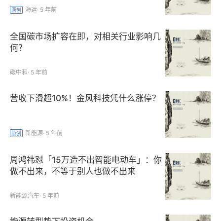
海运
·
5 年前
原创
全国碳市场扩容在即，对相关行业影响几
何？
碳中和
·
5 年前
营收下滑超10%！金风科技凭什么涨停？
新能源
·
5 年前
原创
周鸿祎怼「15万造不出智能电动车」：你
做不出来，不等于别人也做不出来
新能源汽车
·
5 年前