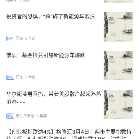
碳中和
·
5 年前
投资者的恐惧，“踩”碎了新能源车泡沫
汽车
·
5 年前
原创
惨烈！基金挤兑引爆新能源车爆跌
汽车
·
5 年前
原创
华尔街渣男互掐，带着美股散户起起落落
落落……
电动车概念
·
5 年前
原创
【创业板指跌逾4%】格隆汇3月4日丨两市主要指数持