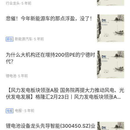
行业龙头
·
5 年前
悲催！今年新能源车的那点浮盈，没了！
新能源汽车
·
5 年前
原创
为什么大机构还在增持200倍PE的宁德时
代？
锂电池
·
5 年前
【风力发电板块领涨A股 国务院再提大力推动风电、光
伏发电发展】格隆汇2月23日丨风力发电板块领涨A股
市场，其中，泰胜风能和江苏新能涨超5%，节能风
电、天能重工、中闽能源、甘肃电投等均明显上涨。国
电报
·
5 年前
电报
务院发布关于加快建立健全绿色低碳循环发展经济体系
的指导意见。意见提出，提升可再生能源利用比例，大
锂电池设备龙头先导智能(300450.SZ)业