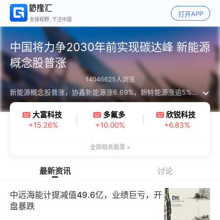
打开APP
全球视野, 下注中国
中国将力争2030年前实现碳达峰 新能源
概念股普涨
14046625
人浏览
新能源概念股普涨，协鑫新能源涨6.69%，新特能源涨逾5%，金风科技涨逾3%。国家主席习近平指出，去年，我正式宣布中国将力争2030年前实现碳达峰、2060年前实现碳中和。这是中国基于推动构建人类命运共同体的责任担当和实现可持续发展的内在要求作出的重大战略决策。

大富科技
多氟多
欣锐科技
SZ
SZ
SZ
+
15.26
%
+
10.00
%
+
6.83
%
全部相关股票
>
最新资讯
讨论
中远海能计提减值49.6亿，业绩巨亏，开
盘暴跌