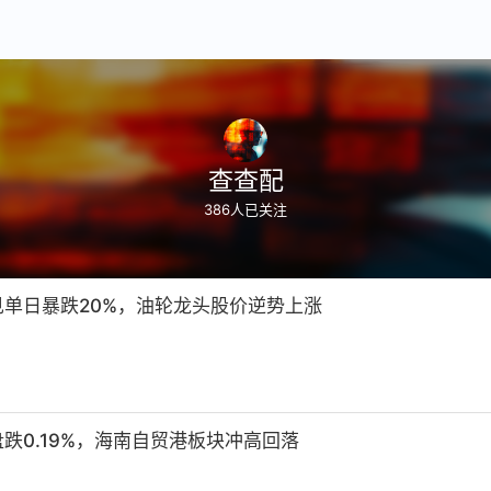
查查配
386
人已关注
单日暴跌20%，油轮龙头股价逆势上涨
跌0.19%，海南自贸港板块冲高回落