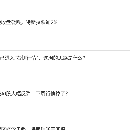
收盘微跌，特斯拉跌逾2%
已进入“右侧行情”，这周的思路是什么？
AI股大幅反弹！下周行情稳了？
贸区概念走强，海南瑞泽等涨停