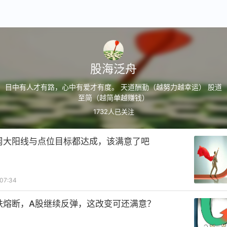
股海泛舟
目中有人才有路，心中有爱才有度。 天道酬勤（越努力越幸运） 股道
至简（越简单越赚钱）
1732
人已关注
周大阳线与点位目标都达成，该满意了吧
07:34
跌熔断，A股继续反弹，这改变可还满意？