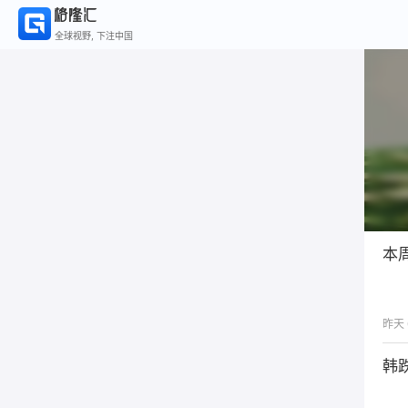
全球视野, 下注中国
本
昨天 
韩