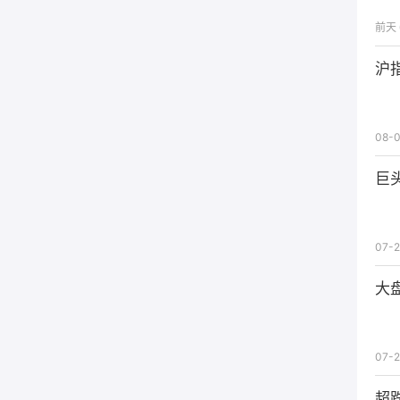
前天 
沪
08-0
巨
07-2
大
07-2
超